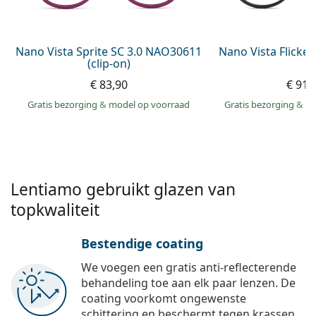
Persol
Prada
Nano Vista Sprite SC 3.0 NAO30611
Nano Vista Flicke
(clip-on)
Alle merken
€ 83,90
€ 91,
Gratis bezorging
&
model op voorraad
Gratis bezorging
&
mo
Lentiamo gebruikt glazen van
topkwaliteit
Bestendige coating
We voegen een gratis anti-reflecterende
behandeling toe aan elk paar lenzen. De
coating voorkomt ongewenste
schittering en beschermt tegen krassen,