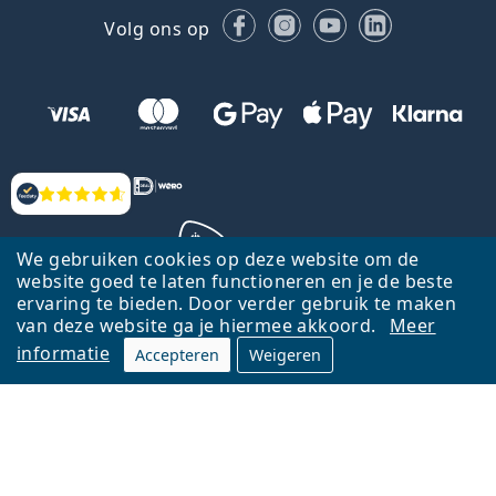
Facebook
Instagram
YouTube
LinkedIn
Volg ons op
Beoordelingen
We gebruiken cookies op deze website om de
website goed te laten functioneren en je de beste
ervaring te bieden. Door verder gebruik te maken
Terug naar de homepagina
Ga omhoog
van deze website ga je hiermee akkoord.
Meer
informatie
Accepteren
Weigeren
Lentiamo.nl is eigendom van en wordt beheerd door Lentiamo s.r.o.,
Tsjechië
Hier al 18 jaar voor jou.