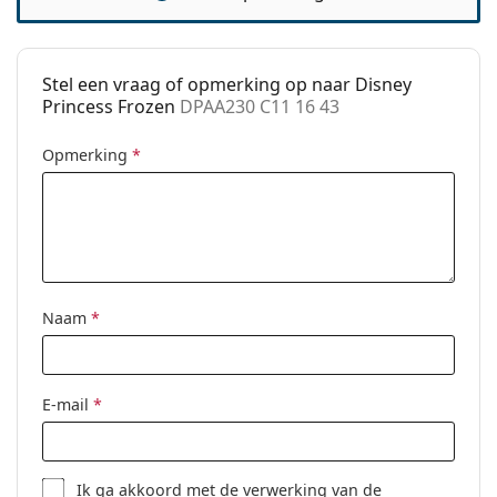
Clip-on:
No
accessoires
Stel een vraag of opmerking op naar Disney
Koker:
Ja
Princess Frozen
DPAA230 C11 16 43
Reinigingsdoekje:
No
Opmerking
*
Overig
Geslacht:
Kinderen
Categorie:
Brillen
Merk:
Disney
Naam
*
Code:
DPAA230 C11 16 43
E-mail
*
Ik ga akkoord met de
verwerking
van de