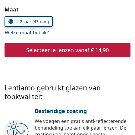
Persol
Kies parameters:
Maat
Prada
4–8 jaar (43 mm)
Alle merken
Welke maat heb ik?
Selecteer je lenzen vanaf
€ 14,90
Lentiamo gebruikt glazen van
topkwaliteit
Bestendige coating
We voegen een gratis anti-reflecterende
behandeling toe aan elk paar lenzen. De
coating voorkomt ongewenste