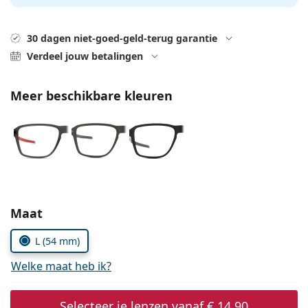
Persol
Prada
30 dagen niet-goed-geld-terug garantie
Verdeel jouw betalingen
Alle merken
Meer beschikbare kleuren
Kies parameters:
Maat
L (54 mm)
Welke maat heb ik?
Selecteer je lenzen vanaf
€ 14,90