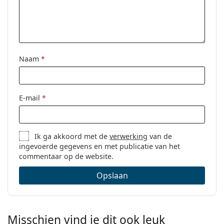
Merk:
Oakley
Functie:
Gaming
Code:
0OX8166 81660354
Naam
*
E-mail
*
Ik ga akkoord met de
verwerking
van de
ingevoerde gegevens en met publicatie van het
commentaar op de website.
Opslaan
Misschien vind je dit ook leuk