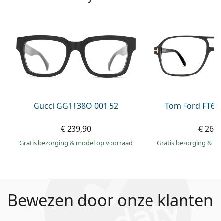
Gucci GG1138O 001 52
Tom Ford FT60
€ 239,90
€ 269
Gratis bezorging
&
model op voorraad
Gratis bezorging
&
mo
Bewezen door onze klanten