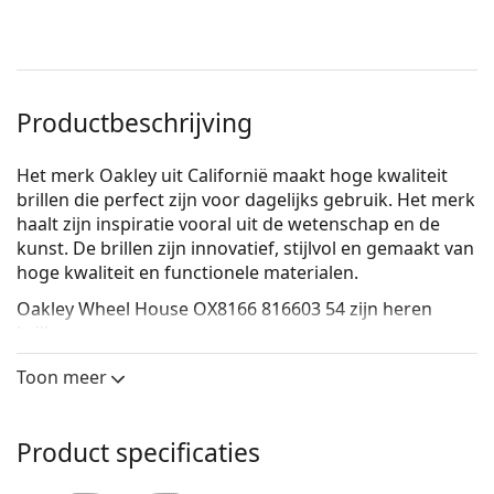
Productbeschrijving
Het merk Oakley uit Californië maakt hoge kwaliteit
brillen die perfect zijn voor dagelijks gebruik. Het merk
haalt zijn inspiratie vooral uit de wetenschap en de
kunst. De brillen zijn innovatief, stijlvol en gemaakt van
hoge kwaliteit en functionele materialen.
Oakley Wheel House OX8166 816603 54
zijn heren
brillen.
Bekijk, hoe deze bril je staat met de Virtual Try-On
Toon meer
functie van Lentiamo.
Brilmontuur
Product specificaties
De grijze kleur van het montuur past perfect bij een
koele huidskleur en rood, grijs, wit of