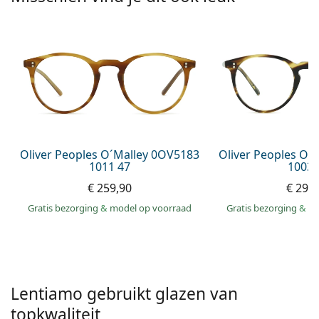
Gucci
Alle lenzenvloeistoffen
Online
Alle merken
Persol
Prada
Alle merken
Oliver Peoples O´Malley 0OV5183
Oliver Peoples O´
1011 47
1003 
€ 259,90
€ 299
Gratis bezorging
&
model op voorraad
Gratis bezorging
&
mo
Lentiamo gebruikt glazen van
topkwaliteit