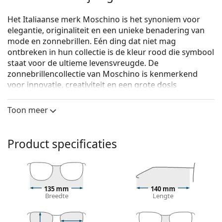
Het Italiaanse merk Moschino is het synoniem voor
elegantie, originaliteit en een unieke benadering van
mode en zonnebrillen. Eén ding dat niet mag
ontbreken in hun collectie is de kleur rood die symbool
staat voor de ultieme levensvreugde. De
zonnebrillencollectie van Moschino is kenmerkend
voor innovatie, creativiteit en een grote dosis
extravagantie.
Toon meer
Moschino MOS146/S L7Q 9O 55
zijn dames
zonnebrillen.
Zonnebril montuur
Product specificaties
De roze kleur van het montuur past perfect bij een
koele huidskleur en lichtbruin of lichtblond haar.
Vierkante zonnebrillen
zijn een perfecte vorm voor
mensen met een rond, ovaal of driehoekig gezicht.
135 mm
140 mm
Breedte
Lengte
Het montuur van de zonnebril is gemaakt van
hoogwaardig plastic, dat grote duurzaamheid en
comfort biedt