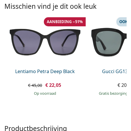
Persol
Misschien vind je dit ook leuk
Prada
AANBIEDING −51%
OOK 
Alle merken
Lentiamo Petra Deep Black
Gucci GG133
€ 22,05
€ 209
€ 45,00
op voorraad
Gratis bezorging
Productbeschrijving