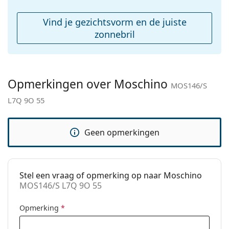
Koker:
Ja
Reinigingsdoekje:
Ja
Vind je gezichtsvorm en de juiste
Overig
zonnebril
Geslacht:
Vrouwen
Categorie:
Zonnebrillen
Opmerkingen over Moschino
Merk:
Moschino
MOS146/S
L7Q 9O 55
Functie:
Fashion
Code:
MOS146/S L7Q 9O 55
Geen opmerkingen
Stel een vraag of opmerking op naar Moschino
MOS146/S L7Q 9O 55
Opmerking
*