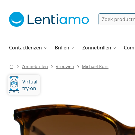
Zoek
Bestaande klant?
Navigatie menu
Lenzenvloeistoffen
Hoe bestellen
Contactlenzen
Brillen
Zonnebrillen
Comp
Zonnebrillen
Vrouwen
Michael Kors
Virtual
try-on