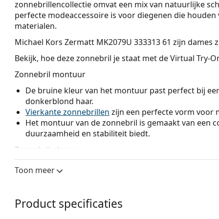
zonnebrillenco­llectie omvat een mix van natuurlijke 
perfecte modeaccessoire is voor diegenen die houden v
materialen.
Michael Kors Zermatt MK2079U 333313 61
zijn dames z
Bekijk, hoe deze zonnebril je staat met de Virtual Try-
Zonnebril montuur
De bruine kleur van het montuur past perfect bij ee
donkerblond haar.
Vierkante zonnebrillen
zijn een perfecte vorm voor 
Het montuur van de zonnebril is gemaakt van een co
duurzaamheid en stabiliteit biedt.
Zonnebril glazen
De bruine glazen blokkeren enigszins blauw licht, fi
Toon meer
zicht. Ze zijn veelzijdig en worden aanbevolen voor
De zonnebril heeft
gradiënt lenzen
die van boven na
de lens het lichtst is. De donkerste tint bovenaan zor
Product specificaties
tint onderaan zorgt voor voldoende zicht. Deze lens