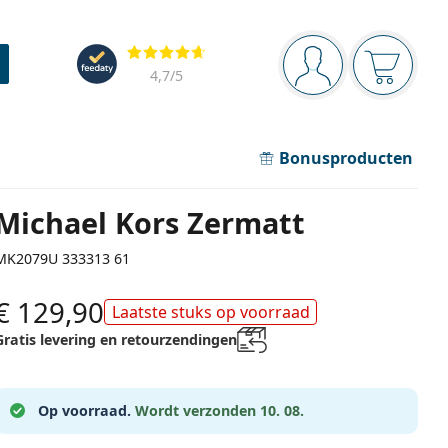
Navigatie
Beoordelingen
Je bent ingelogd
Jouw win
4,7
/5
Bonusproducten
Michael Kors Zermatt
MK2079U 333313 61
€ 129,90
Laatste stuks op voorraad
Gratis levering en retourzendingen
Op voorraad.
Wordt verzonden 10. 08.