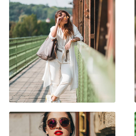
Reinigingsdoekje:
Ja
Overig
Geslacht:
Vrouwen
Categorie:
Zonnebrillen
Merk:
Michael Kors
Functie:
Fashion
Code:
MK2079U 333313 6
Voorschrift beschikbaar:
No