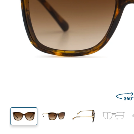
141 mm
Breedte
Glasbreed
43 mm
61 mm
Glashoogte
Glasbreedte