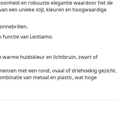
schoonheid en robuuste elegantie waardoor het de
an een unieke stijl, kleuren en hoogwaardige
onnebrillen.
On functie van Lentiamo.
n warme huidskleur en lichtbruin, zwart of
mensen met een rond, ovaal of driehoekig gezicht.
mbinatie van metaal en plastic, wat hoge
lteren reflecties en zorgen voor een helderder
 mensen met bijziendheid.
ar beneden getint zijn, waarbij de onderkant van
gt voor filtering van direct zonlicht en de lichtere
behandeling zorgt voor een betere oriëntatie in