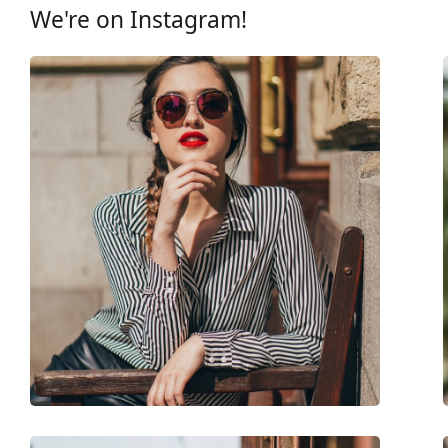
UV-filter 400:
Ja
We're on Instagram!
montuur
Montuur vorm:
Vierkant
Montuur kleur:
Bruin
Montuur materiaal:
Metaal/Plastic
Maat:
L
Breedte:
141 mm
Lengte:
140 mm
Breedte brug:
17 mm
Gewicht:
150 gr
Verstelbare neus-pads:
No
Verende scharnier:
No
accessoires
Koker:
Ja