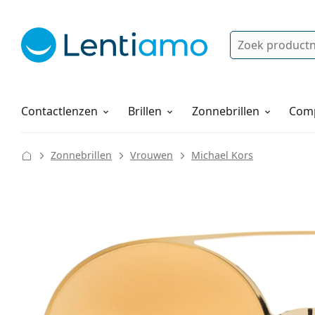
Zoek
Bestaande klant?
Navigatie menu
Lenzenvloeistoffen
Hoe bestellen
Contactlenzen
Brillen
Zonnebrillen
Comp
Zonnebrillen
Vrouwen
Michael Kors