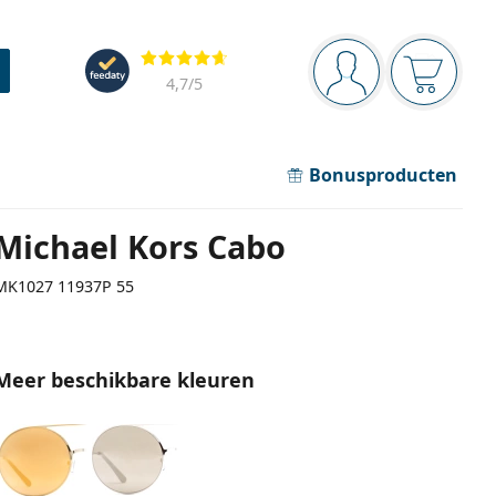
Navigatie
Beoordelingen
Je bent ingelogd
Jouw win
4,7
/5
Bonusproducten
Michael Kors Cabo
MK1027 11937P 55
Meer beschikbare kleuren