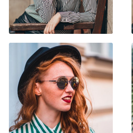
Gewicht:
40 gr
Verstelbare neus-pads:
Ja
accessoires
Koker:
Ja
Reinigingsdoekje:
Ja
Overig
Geslacht:
Vrouwen
Categorie:
Zonnebrillen
Merk:
Michael Kors
Functie:
Fashion
Code:
MK1027 11937P 55