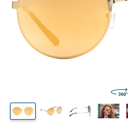
130 mm
Breedte
Glasbreed
52 mm
55 mm
Glashoogte
Glasbreedte