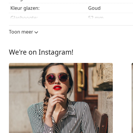
Kleur glazen:
Goud
Glashoogte:
52 mm
Glasbreedte:
55 mm
Toon meer
Lensmateriaal:
Plastic
UV-filter 400:
Ja
We're on Instagram!
montuur
Montuur vorm:
Rond
Montuur kleur:
Goud
Montuur materiaal:
Metaal
Maat:
M
Breedte:
130 mm
Lengte:
135 mm
Breedte brug:
19 mm