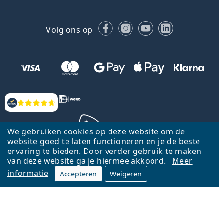
Facebook
Instagram
YouTube
LinkedIn
Volg ons op
Beoordelingen
We gebruiken cookies op deze website om de
website goed te laten functioneren en je de beste
ervaring te bieden. Door verder gebruik te maken
Terug naar de homepagina
Ga omhoog
van deze website ga je hiermee akkoord.
Meer
informatie
Accepteren
Weigeren
Lentiamo.nl is eigendom van en wordt beheerd door Lentiamo s.r.o.,
Tsjechië
Hier al 18 jaar voor jou.