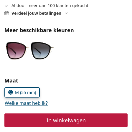
Persol
Al door meer dan 100 klanten gekocht
Verdeel jouw betalingen
Prada
Alle merken
Meer beschikbare kleuren
Kies parameters:
Maat
M (55 mm)
Welke maat heb ik?
In winkelwagen