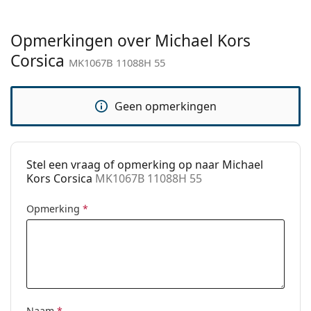
meer stijlen van populaire merken.
Categorie:
Zonnebrillen
Opmerkingen over Michael Kors
Merk:
Michael Kors
Corsica
MK1067B 11088H 55
Functie:
Fashion
Code:
MK1067B 11088H 55
Geen opmerkingen
Voorschrift
Ja
beschikbaar:
Stel een vraag of opmerking op naar Michael
Kors Corsica
MK1067B 11088H 55
Opmerking
*
Naam
*