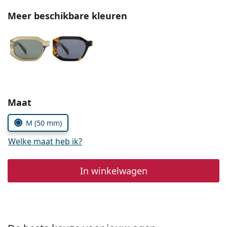
Persol
Meer beschikbare kleuren
Prada
Alle merken
Kies parameters:
Maat
M (50 mm)
Welke maat heb ik?
In winkelwagen