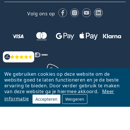
Facebook
Instagram
YouTube
LinkedIn
Volg ons op
Beoordelingen
We gebruiken cookies op deze website om de
website goed te laten functioneren en je de beste
ervaring te bieden. Door verder gebruik te maken
Terug naar de homepagina
Ga omhoog
van deze website ga je hiermee akkoord.
Meer
informatie
Accepteren
Weigeren
Lentiamo.nl is eigendom van en wordt beheerd door Lentiamo s.r.o.,
Tsjechië
Hier al 18 jaar voor jou.