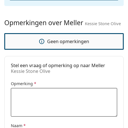
Geslacht:
Unisex
Categorie:
Zonnebrillen
Opmerkingen over Meller
Merk:
Meller
Kessie Stone Olive
Functie:
Fashion
Geen opmerkingen
Code:
Kessie Stone Olive
Voorschrift
No
beschikbaar:
Stel een vraag of opmerking op naar Meller
Kessie Stone Olive
Opmerking
*
Naam
*