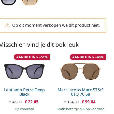
Op dit moment verkopen we dit product niet.
Misschien vind je dit ook leuk
AANBIEDING −51%
AANBIEDING −46%
Lentiamo Petra Deep
Marc Jacobs Marc 576/S
Black
01Q 70 58
€ 22,05
€ 99,84
€ 45,00
€ 184,90
op voorraad
Gratis bezorging
&
op voorraad