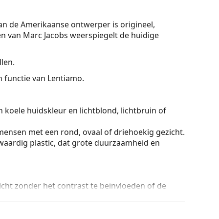
van de Amerikaanse ontwerper is origineel,
en van Marc Jacobs weerspiegelt de huidige
len.
On functie van Lentiamo.
 koele huidskleur en lichtblond, lichtbruin of
mensen met een rond, ovaal of driehoekig gezicht.
aardig plastic, dat grote duurzaamheid en
licht zonder het contrast te beïnvloeden of de
ar beneden getint zijn, waarbij de onderkant van
gt voor filtering van direct zonlicht en de lichtere