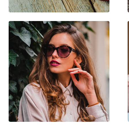
Verende scharnier:
No
accessoires
Koker:
Ja
Reinigingsdoekje:
Ja
Overig
Geslacht:
Vrouwen
Categorie:
Zonnebrillen
Merk:
Marc Jacobs
Functie:
Fashion
Code:
458/S 807 9O 53