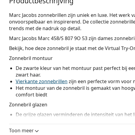
Productbeschrijving
Marc Jacobs zonnebrillen zijn uniek en luxe. Het werk 
onvoorspelbaar en inspirerend. De collectie zonnebrill
trends met de nadruk op detail.
Marc Jacobs Marc 458/S 807 9O 53
zijn dames zonnebril
Bekijk, hoe deze zonnebril je staat met de Virtual Try-
Zonnebril montuur
De zwarte kleur van het montuur past perfect bij een
zwart haar.
Vierkante zonnebrillen
zijn een perfecte vorm voor 
Het montuur van de zonnebril is gemaakt van hoogw
comfort biedt
Zonnebril glazen
De grijze glazen verminderen de intensiteit van het 
kleuren te vervormen.
De zonnebril heeft
gradiënt lenzen
die van boven na
Toon meer
de lens het lichtst is. De donkerste tint bovenaan zor