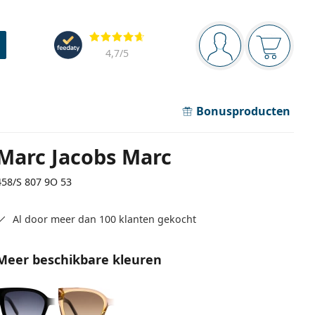
Navigatie
Beoordelingen
Je bent ingelogd
Jouw win
4,7
/5
Bonusproducten
Marc Jacobs Marc
458/S 807 9O 53
Al door meer dan 100 klanten gekocht
Meer beschikbare kleuren