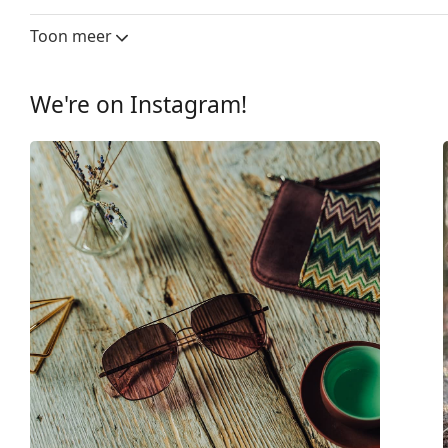
Glasbreedte:
53 mm
Toon meer
Lensmateriaal:
Plastic
UV-filter 400:
Ja
We're on Instagram!
montuur
Montuur vorm:
Vierkant
Montuur kleur:
Zwart
Montuur materiaal:
Plastic
Maat:
M
Breedte:
139 mm
Lengte:
140 mm
Breedte brug:
19 mm
Gewicht:
190 gr
Verstelbare neus-pads:
No