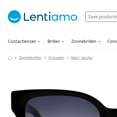
Zoek
Bestaande klant?
Navigatie menu
Lenzenvloeistoffen
Hoe bestellen
Contactlenzen
Brillen
Zonnebrillen
Comp
Zonnebrillen
Vrouwen
Marc Jacobs