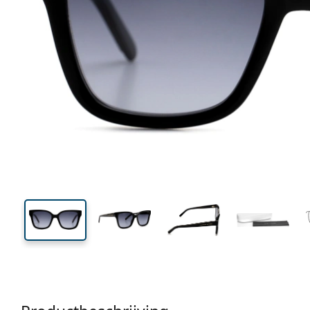
139 mm
Breedte
Glasbreed
44 mm
53 mm
Glashoogte
Glasbreedte