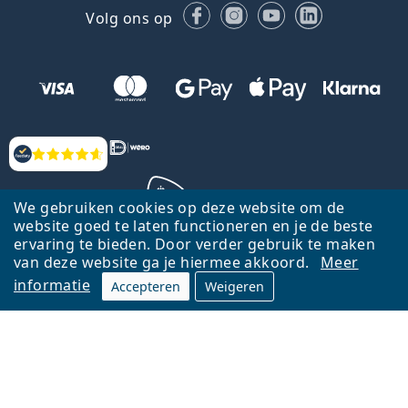
Facebook
Instagram
YouTube
LinkedIn
Volg ons op
Beoordelingen
We gebruiken cookies op deze website om de
website goed te laten functioneren en je de beste
ervaring te bieden. Door verder gebruik te maken
Terug naar de homepagina
Ga omhoog
van deze website ga je hiermee akkoord.
Meer
informatie
Accepteren
Weigeren
Lentiamo.nl is eigendom van en wordt beheerd door Lentiamo s.r.o.,
Tsjechië
Hier al 18 jaar voor jou.