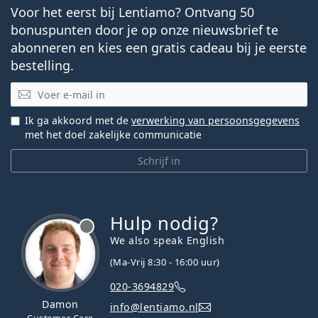
Voor het eerst bij Lentiamo? Ontvang 50
bonuspunten door je op onze nieuwsbrief te
abonneren en kies een gratis cadeau bij je eerste
bestelling.
E-mail
Ik ga akkoord met de
verwerking van persoonsgegevens
met het doel zakelijke communicatie
Schrijf in
Hulp nodig?
We also speak English
(Ma-Vrij 8:30 - 16:00 uur)
020-3694829
Damon
info@lentiamo.nl