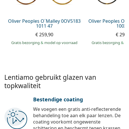
Persol
Prada
Oliver Peoples O´Malley 0OV5183
Oliver Peoples O´
1011 47
1003 
Alle merken
€ 259,90
€ 299
Gratis bezorging
&
model op voorraad
Gratis bezorging
&
mo
Lentiamo gebruikt glazen van
topkwaliteit
Bestendige coating
We voegen een gratis anti-reflecterende
behandeling toe aan elk paar lenzen. De
coating voorkomt ongewenste
schittering en beschermt tegen krassen,