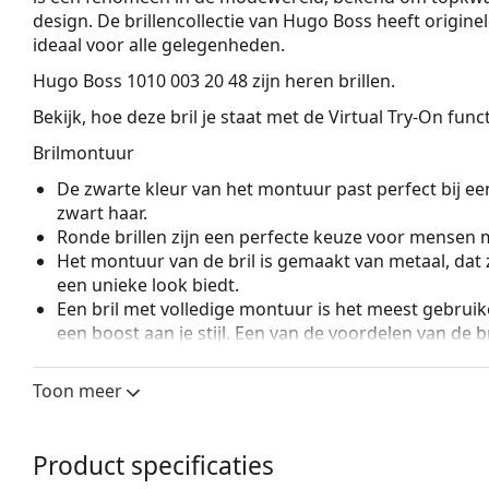
design. De brillenco­llectie van Hugo Boss heeft origin
ideaal voor alle gelegenheden.
Hugo Boss 1010 003 20 48
zijn heren brillen.
Bekijk, hoe deze bril je staat met de Virtual Try-On fun
Brilmontuur
De zwarte kleur van het montuur past perfect bij een
zwart haar.
Ronde brillen zijn een perfecte keuze voor mensen m
Het montuur van de bril is gemaakt van metaal, dat 
een unieke look biedt.
Een bril met volledige montuur is het meest gebruike
een boost aan je stijl. Een van de voordelen van de b
de glazen volledig omsluiten, en vooral de bescher
geschikt voor alle glazen, ook voor glazen met een 
Toon meer
Verstelbare neuspads maken een kleine aanpassing v
mogelijk. De neuspads passen zich aan de vorm van
draagcomfort. Het aanpassen van de neuspads moet
Product specificaties
om schade of breuk door ondeskundige behandelin