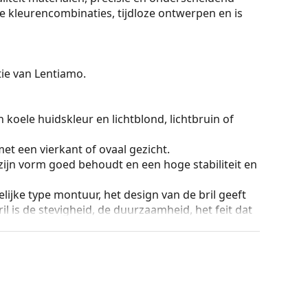
ele kleurencombinaties, tijdloze ontwerpen en is
ctie van Lentiamo.
 koele huidskleur en lichtblond, lichtbruin of
et een vierkant of ovaal gezicht.
zijn vorm goed behoudt en een hoge stabiliteit en
lijke type montuur, het design van de bril geeft
ril is de stevigheid, de duurzaamheid, het feit dat
ming tegen beschadiging. Dit type montuur is
hogere optische sterkte.
an de positie en de pasvorm van de bril
 de neus aan en zorgen zo voor meer
 altijd worden gedaan door een ervaren opticien
g te voorkomen.