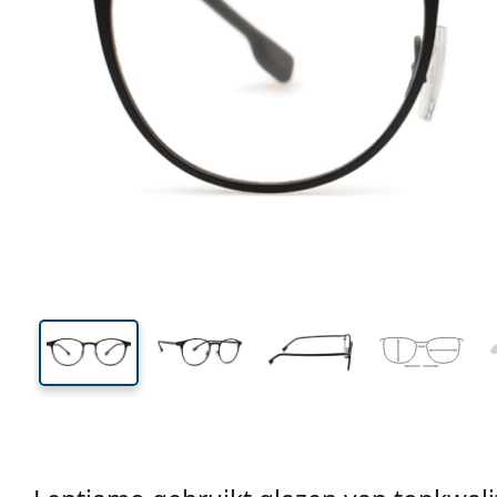
128 mm
Breedte
Glasbreed
42 mm
48 mm
Glashoogte
Glasbreedte