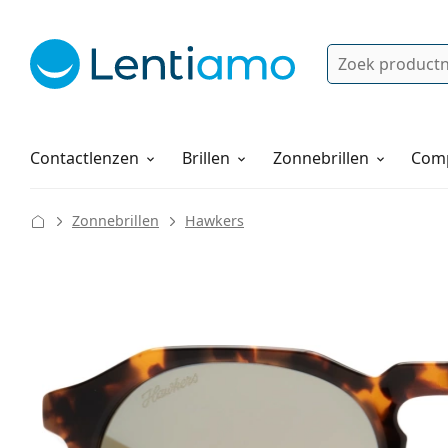
Zoek
Bestaande klant?
Navigatie menu
Lenzenvloeistoffen
Hoe bestellen
Contactlenzen
Brillen
Zonnebrillen
Comp
Zonnebrillen
Hawkers