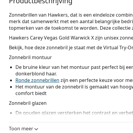
Productbeschrijving
Zonnebrillen van Hawkers, dat is een eindeloze combina
merk dat samenwerkt met een aantal belangrijke bedri
topmerken van de toekomst te worden. Deze collectie zon
Hawkers Carey Vegas Gold Warwick X
zijn unisex zonne
Bekijk, hoe deze zonnebril je staat met de Virtual Try-
Zonnebril montuur
De bruine kleur van het montuur past perfect bij ee
donkerblond haar.
Ronde zonnebrillen
zijn een perfecte keuze voor men
Het montuur van de zonnebril is gemaakt van hoogw
comfort biedt
Zonnebril glazen
De gouden glazen versterken het contrast en verbeter
heden.
De brillenglazen zijn gemaakt van kunststof, met al
Toon meer
bestendigheid tegen barsten.