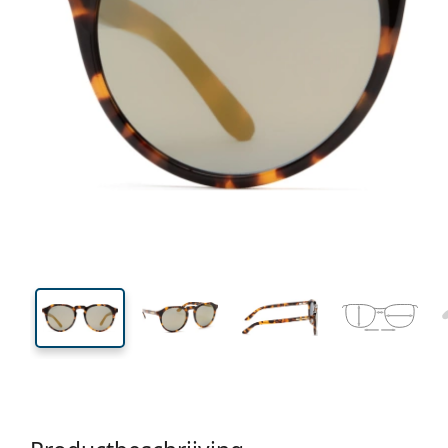
136 mm
Breedte
Glasbreed
44 mm
51 mm
Glashoogte
Glasbreedte