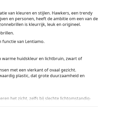
tie van kleuren en stijlen. Hawkers, een trendy
jven en personen, heeft de ambitie om een van de
nebrillen is kleurrijk, leuk en origineel.
brillen.
On functie van Lentiamo.
n warme huidskleur en lichtbruin, zwart of
sen met een vierkant of ovaal gezicht.
aardig plastic, dat grote duurzaamheid en
en het zicht, zelfs bij slechte lichtomstandig­
s onmiskenbare voordelen het lichte gewicht en de