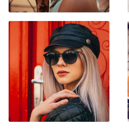
accessoires
Koker:
No
Reinigingsdoekje:
No
Overig
Geslacht:
Unisex
Categorie:
Zonnebrillen
Merk:
Hawkers
Functie:
Fashion
Code:
Carey Vegas Gold W