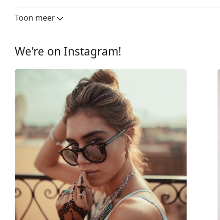
Glasbreedte:
51 mm
Toon meer
Lensmateriaal:
Plastic
UV-filter 400:
Ja
We're on Instagram!
montuur
Montuur vorm:
Rond
Montuur kleur:
Bruin
Montuur materiaal:
Plastic
Maat:
M
Breedte:
136 mm
Lengte:
140 mm
Breedte brug:
20 mm
Gewicht:
105 gr
Verstelbare neus-pads:
No