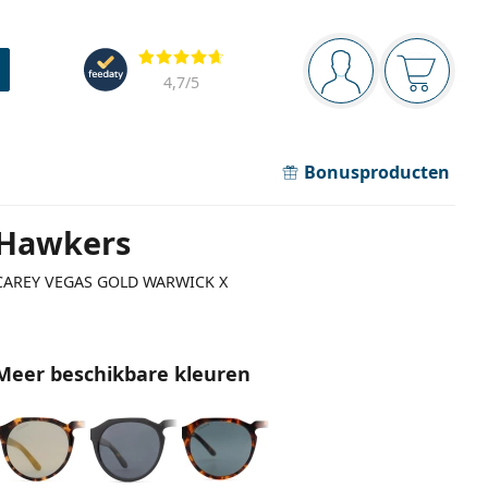
Navigatie
Beoordelingen
Je bent ingelogd
Jouw win
4,7
/5
Bonusproducten
Hawkers
CAREY VEGAS GOLD WARWICK X
Meer beschikbare kleuren