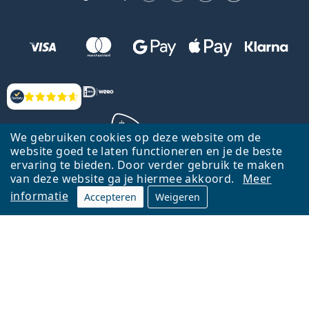
Beoordelingen
We gebruiken cookies op deze website om de
website goed te laten functioneren en je de beste
ervaring te bieden. Door verder gebruik te maken
Terug naar de homepagina
Ga omhoog
van deze website ga je hiermee akkoord.
Meer
informatie
Accepteren
Weigeren
Lentiamo.nl is eigendom van en wordt beheerd door Lentiamo s.r.o.,
Tsjechië
Hier al 18 jaar voor jou.