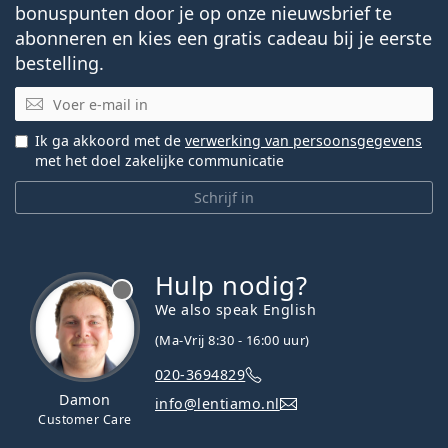
bonuspunten door je op onze nieuwsbrief te
abonneren en kies een gratis cadeau bij je eerste
bestelling.
E-mail
Ik ga akkoord met de
verwerking van persoonsgegevens
met het doel zakelijke communicatie
Schrijf in
Hulp nodig?
We also speak English
(Ma-Vrij 8:30 - 16:00 uur)
020-3694829
Damon
info@lentiamo.nl
Customer Care