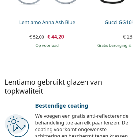
Persol
Prada
Lentiamo Anna Ash Blue
Gucci GG1694
Alle merken
€ 44,20
€ 231
€ 52,00
op voorraad
Gratis bezorging
&
mo
Lentiamo gebruikt glazen van
topkwaliteit
Bestendige coating
We voegen een gratis anti-reflecterende
behandeling toe aan elk paar lenzen. De
coating voorkomt ongewenste
schittering en beschermt tegen krassen,