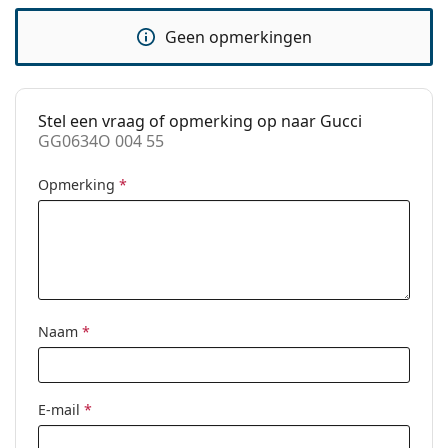
pads:
Geen opmerkingen
Verende
No
scharnier:
Clip-on:
No
Stel een vraag of opmerking op naar Gucci
accessoires
GG0634O 004 55
Koker:
Ja
Opmerking
*
Reinigingsdoekje:
Ja
Overig
Geslacht:
Vrouwen
Categorie:
Brillen
Merk:
Gucci
Naam
*
Code:
GG0634O 004 55
E-mail
*