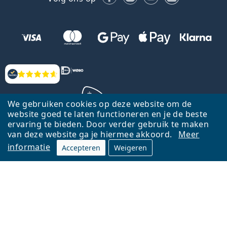
Beoordelingen
We gebruiken cookies op deze website om de
website goed te laten functioneren en je de beste
ervaring te bieden. Door verder gebruik te maken
Terug naar de homepagina
Ga omhoog
van deze website ga je hiermee akkoord.
Meer
informatie
Accepteren
Weigeren
Lentiamo.nl is eigendom van en wordt beheerd door Lentiamo s.r.o.,
Tsjechië
Hier al 18 jaar voor jou.