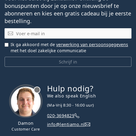
bonuspunten door je op onze nieuwsbrief te
abonneren en kies een gratis cadeau bij je eerste
bestelling.
E-mail
Ik ga akkoord met de
verwerking van persoonsgegevens
met het doel zakelijke communicatie
Schrijf in
Hulp nodig?
We also speak English
(Ma-Vrij 8:30 - 16:00 uur)
020-3694829
Damon
info@lentiamo.nl
Customer Care