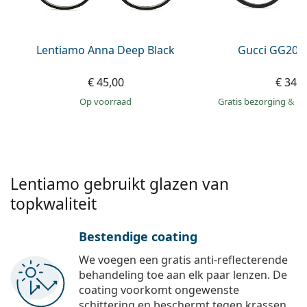
Persol
Prada
Lentiamo Anna Deep Black
Gucci GG203
Alle merken
€ 45,00
€ 349
op voorraad
Gratis bezorging
&
mo
Lentiamo gebruikt glazen van
topkwaliteit
Bestendige coating
We voegen een gratis anti-reflecterende
behandeling toe aan elk paar lenzen. De
coating voorkomt ongewenste
schittering en beschermt tegen krassen,