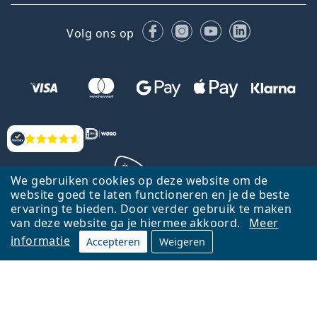
Facebook
Instagram
YouTube
LinkedIn
Volg ons op
Beoordelingen
We gebruiken cookies op deze website om de
website goed te laten functioneren en je de beste
ervaring te bieden. Door verder gebruik te maken
Terug naar de homepagina
Ga omhoog
van deze website ga je hiermee akkoord.
Meer
informatie
Accepteren
Weigeren
Lentiamo.nl is eigendom van en wordt beheerd door Lentiamo s.r.o.,
Tsjechië
Hier al 18 jaar voor jou.