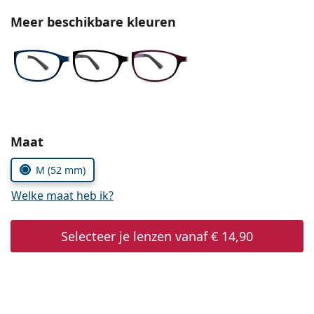
Persol
Meer beschikbare kleuren
Prada
Alle merken
Kies parameters:
Maat
M (52 mm)
Welke maat heb ik?
Selecteer je lenzen vanaf
€ 14,90