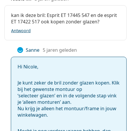
Koker:
Ja
kan ik deze bril: Esprit ET 17445 547 en de esprit
Reinigingsdoekje:
Ja
ET 17422 517 ook kopen zonder glazen?
Overig
Antwoord
Geslacht:
Unisex
Categorie:
Brillen
Sanne
5 jaren geleden
Merk:
Esprit
Hi Nicole,
Code:
ET17445 547 52
Je kunt zeker de bril zonder glazen kopen. Klik
bij het gewenste montuur op
‘selecteer glazen’ en in de volgende stap vink
je ‘alleen monturen’ aan.
Nu krijg je alleen het montuur/frame in jouw
winkelwagen.
Mocht je nog verdere vragen hebben, dan