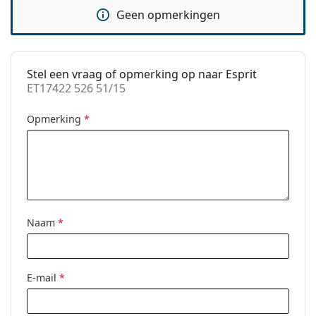
Geen opmerkingen
accessoires
Koker:
Ja
Reinigingsdoekje:
Ja
Stel een vraag of opmerking op naar Esprit
ET17422 526 51/15
Overig
Geslacht:
Vrouwen
Opmerking
*
Categorie:
Brillen
Merk:
Esprit
Code:
ET17422 526 51/15
Naam
*
E-mail
*