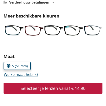
Gucci
Verdeel jouw betalingen
Alle lenzenvloeistoffen
Online
Alle merken
Persol
Meer beschikbare kleuren
Prada
Alle merken
Kies parameters:
Maat
S (51 mm)
Welke maat heb ik?
Selecteer je lenzen vanaf
€ 14,90