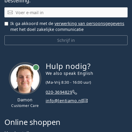
bestelling.
E-mail
Ik ga akkoord met de
verwerking van persoonsgegevens
met het doel zakelijke communicatie
Schrijf in
Hulp nodig?
We also speak English
(Ma-Vrij 8:30 - 16:00 uur)
020-3694829
Damon
info@lentiamo.nl
Customer Care
Online shoppen