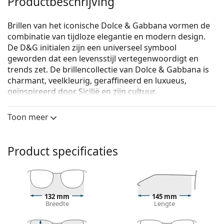
Productbeschrijving
Brillen van het iconische Dolce & Gabbana vormen de
combinatie van tijdloze elegantie en modern design.
De D&G initialen zijn een universeel symbool
geworden dat een levensstijl vertegenwoordigt en
trends zet. De brillencollectie van Dolce & Gabbana is
charmant, veelkleurig, geraffineerd en luxueus,
geïnspireerd door Sicilië en zijn cultuur.
Dolce & Gabbana 0DG3408 501
zijn dames brillen.
Toon meer
Bekijk, hoe deze bril je staat met de Virtual Try-On
functie van Lentiamo.
Product specificaties
Brilmontuur
De zwarte kleur van het montuur past perfect bij
een koele huidskleur en lichtblond, lichtbruin of
zwart haar.
132 mm
145 mm
Rechthoekige brillen zijn een perfecte keuze voor
Breedte
Lengte
mensen met een ovaal of rond gezicht.
Het montuur van de bril is gemaakt van