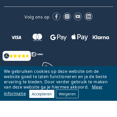
Facebook
Instagram
YouTube
LinkedIn
Volg ons op
Beoordelingen
We gebruiken cookies op deze website om de
website goed te laten functioneren en je de beste
ervaring te bieden. Door verder gebruik te maken
Terug naar de homepagina
Ga omhoog
van deze website ga je hiermee akkoord.
Meer
informatie
Accepteren
Weigeren
Lentiamo.nl is eigendom van en wordt beheerd door Lentiamo s.r.o.,
Tsjechië
Hier al 18 jaar voor jou.