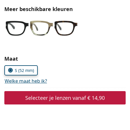
Persol
Meer beschikbare kleuren
Prada
Alle merken
Kies parameters:
Maat
S (52 mm)
Welke maat heb ik?
Selecteer je lenzen vanaf
€ 14,90