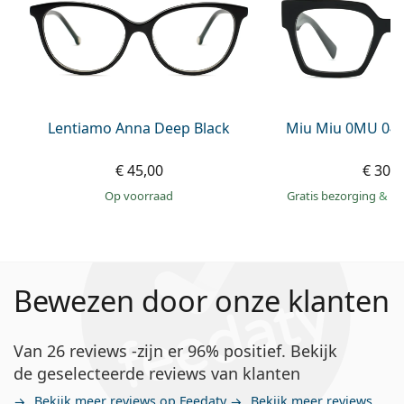
Lentiamo Anna Deep Black
Miu Miu 0MU 04
€ 45,00
€ 309
op voorraad
Gratis bezorging
&
mo
Bewezen door onze klanten
Van 26 reviews -zijn er 96% positief. Bekijk
de geselecteerde reviews van klanten
Bekijk meer reviews op Feedaty
Bekijk meer reviews