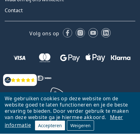
Contact
Facebook
Instagram
YouTube
LinkedIn
Volg ons op
Beoordelingen
We gebruiken cookies op deze website om de
website goed te laten functioneren en je de beste
ervaring te bieden. Door verder gebruik te maken
Terug naar de homepagina
Ga omhoog
van deze website ga je hiermee akkoord.
Meer
informatie
Accepteren
Weigeren
Lentiamo.nl is eigendom van en wordt beheerd door Lentiamo s.r.o.,
Tsjechië
Hier al 18 jaar voor jou.