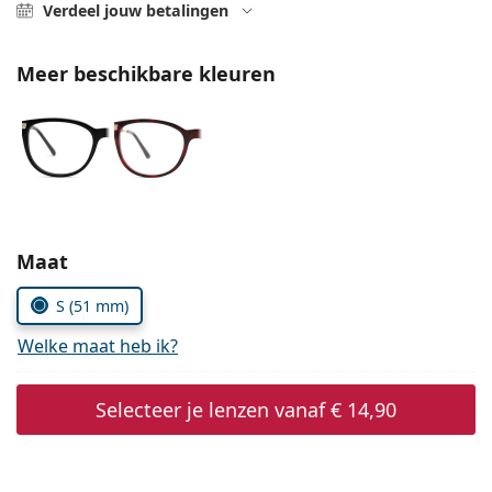
Gucci
Verdeel jouw betalingen
Alle lenzenvloeistoffen
Online
Alle merken
Persol
Meer beschikbare kleuren
Prada
Alle merken
Kies parameters:
Maat
S (51 mm)
Welke maat heb ik?
Selecteer je lenzen vanaf
€ 14,90