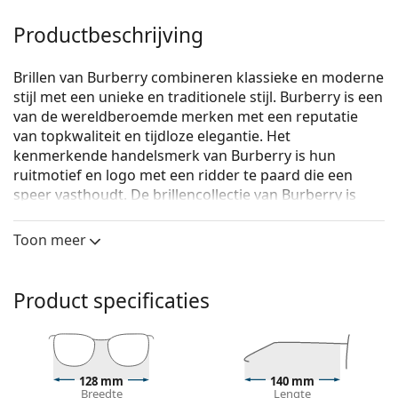
Productbeschrijving
Brillen van Burberry combineren klassieke en moderne
stijl met een unieke en traditionele stijl. Burberry is een
van de wereldberoemde merken met een reputatie
van topkwaliteit en tijdloze elegantie. Het
kenmerkende handelsmerk van Burberry is hun
ruitmotief en logo met een ridder te paard die een
speer vasthoudt. De brillencollectie van Burberry is
uniek dankzij het ontwerp, de stijl en het aantal
interessante kleurencombinaties die geschikt zijn voor
Toon meer
elke gelegenheid.
Burberry 0BE2255Q 3001 51
zijn dames brillen.
Product specificaties
Bekijk, hoe deze bril je staat met de Virtual Try-On
functie van Lentiamo.
Brilmontuur
128 mm
140 mm
De zwarte kleur van het montuur past perfect bij
Breedte
Lengte