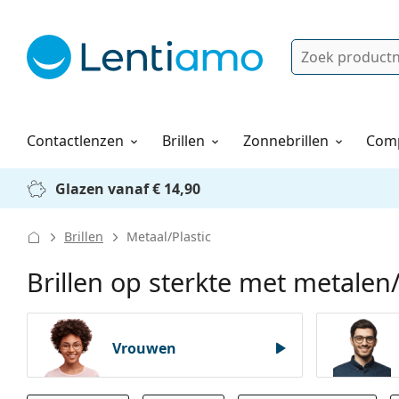
Zoek
Bestaande klant?
Navigatie menu
Lenzenvloeistoffen
Hoe bestellen
Contactlenzen
Brillen
Zonnebrillen
Comp
Glazen vanaf € 14,90
Brillen
Metaal/Plastic
Brillen op sterkte met metale
Vrouwen