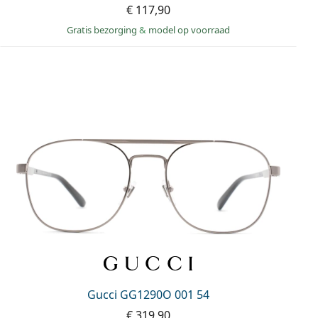
€ 117,90
Gratis bezorging
&
model op voorraad
Gucci GG1290O 001 54
€ 319,90