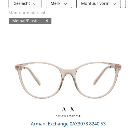
Filters
Geslacht
Merk
Montuur vorm
Montuur materiaal
Metaal/Plastic
Beschikbare producten
Armani Exchange 0AX3078 8240 53