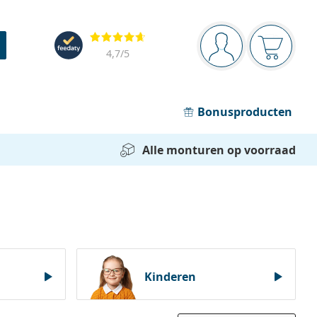
Navigatie
Beoordelingen
Je bent ingelogd
Jouw win
4,7
/5
Bonusproducten
Alle monturen op voorraad
Kinderen