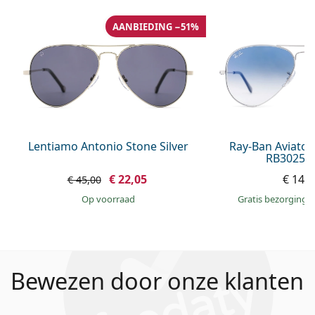
AANBIEDING −51%
Lentiamo Antonio Stone Silver
Ray-Ban Aviator
RB3025 0
€ 22,05
€ 148
€ 45,00
op voorraad
Gratis bezorging
Bewezen door onze klanten