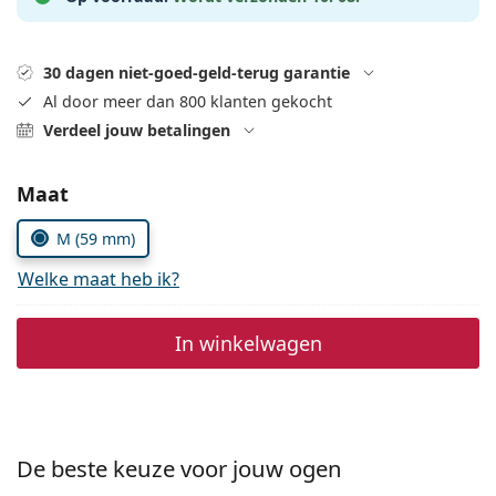
Gucci
Alle lenzenvloeistoffen
Online
Alle merken
Persol
30 dagen niet-goed-geld-terug garantie
Prada
Al door meer dan 800 klanten gekocht
Verdeel jouw betalingen
Alle merken
Kies parameters:
Maat
M (59 mm)
Welke maat heb ik?
In winkelwagen
De beste keuze voor jouw ogen