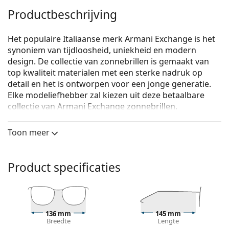
Productbeschrijving
Het populaire Italiaanse merk Armani Exchange is het
synoniem van tijdloosheid, uniekheid en modern
design. De collectie van zonnebrillen is gemaakt van
top kwaliteit materialen met een sterke nadruk op
detail en het is ontworpen voor een jonge generatie.
Elke modeliefhebber zal kiezen uit deze betaalbare
collectie van Armani Exchange zonnebrillen.
Armani Exchange 0AX2034S 600087 59
zijn unisex
Toon meer
zonnebrillen.
Bekijk, hoe deze zonnebril je staat met de Virtual Try-
On functie van Lentiamo.
Product specificaties
Zonnebril montuur
De zwarte kleur van het montuur past perfect bij
een koele huidskleur en lichtblond, lichtbruin of
136 mm
145 mm
zwart haar.
Breedte
Lengte