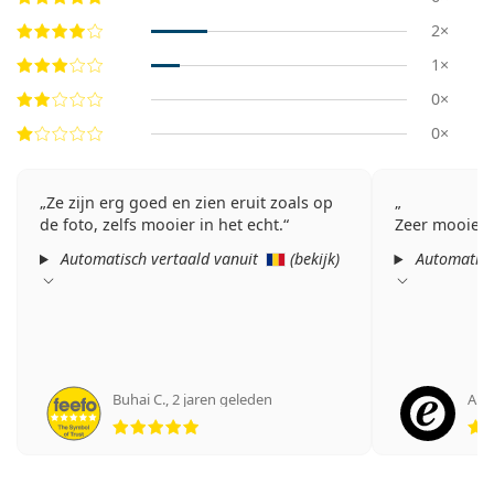
2×
1×
0×
0×
Ze zijn erg goed en zien eruit zoals op
de foto, zelfs mooier in het echt.
Zeer mooie z
Automatisch vertaald vanuit
(
bekijk
)
Automatisc
Buhai C.
,
2 jaren geleden
Ano
Beoordeling 5 van 5