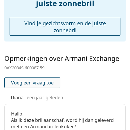
Koker:
No
juiste zonnebril
Reinigingsdoekje:
Ja
Overig
Vind je gezichtsvorm en de juiste
Geslacht:
Unisex
zonnebril
Categorie:
Zonnebrillen
Merk:
Armani Exchange
Opmerkingen over Armani Exchange
Functie:
Fashion
0AX2034S 600087 59
Code:
0AX2034S 600087 59
Voorschrift
No
Voeg een vraag toe
beschikbaar:
Diana
een jaar geleden
Hallo,
Als ik deze bril aanschaf, word hij dan geleverd
met een Armani brillenkoker?