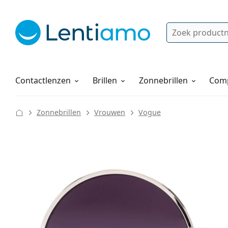
Zoek
Bestaande klant?
Navigatie menu
Lenzenvloeistoffen
Hoe bestellen
Contactlenzen
Brillen
Zonnebrillen
Comp
Zonnebrillen
Vrouwen
Vogue