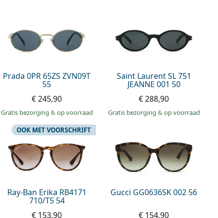
Prada 0PR 65ZS ZVN09T
Saint Laurent SL 751
55
JEANNE 001 50
€ 245,90
€ 288,90
Gratis bezorging
&
op voorraad
Gratis bezorging
&
op voorraad
OOK MET VOORSCHRIFT
Ray-Ban Erika RB4171
Gucci GG0636SK 002 56
710/T5 54
€ 153,90
€ 154,90