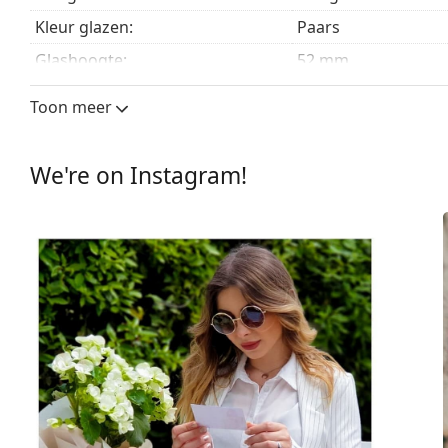
Kleur glazen:
Paars
Glashoogte:
52 mm
Glasbreedte:
50 mm
Toon meer
Lensmateriaal:
Plastic
UV-filter 400:
Ja
We're on Instagram!
montuur
Montuur vorm:
Rond
Montuur kleur:
Zilver
Montuur materiaal:
Metaal
Maat:
M
Breedte:
130 mm
Lengte:
135 mm
Breedte brug:
19 mm