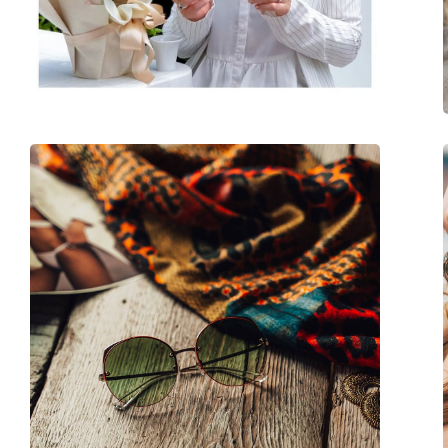
Gewicht:
45 gr
Verstelbare neus-pads:
Ja
accessoires
Koker:
Ja
Reinigingsdoekje:
Ja
Overig
Geslacht:
Vrouwen
Categorie:
Zonnebrillen
Merk:
Vogue
Functie:
Fashion
Code:
0VO 4085S 323/36 5