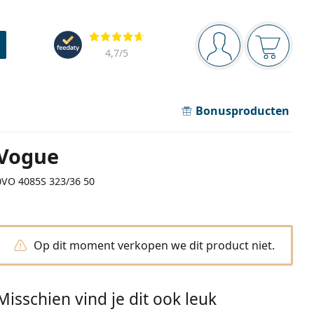
Navigatie
Beoordelingen
Je bent ingelogd
Jouw win
4,7
/5
Bonusproducten
Vogue
0VO 4085S 323/36 50
Op dit moment verkopen we dit product niet.
Misschien vind je dit ook leuk