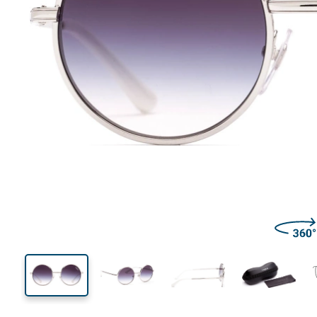
130 mm
Breedte
Glasbreed
52 mm
50 mm
Glashoogte
Glasbreedte