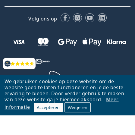
Facebook
Instagram
YouTube
LinkedIn
Volg ons op
Beoordelingen
We gebruiken cookies op deze website om de
website goed te laten functioneren en je de beste
ervaring te bieden. Door verder gebruik te maken
Terug naar de homepagina
Ga omhoog
van deze website ga je hiermee akkoord.
Meer
informatie
Accepteren
Weigeren
Lentiamo.nl is eigendom van en wordt beheerd door Lentiamo s.r.o.,
Tsjechië
Hier al 18 jaar voor jou.