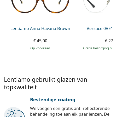
Gucci
Alle lenzenvloeistoffen
Online
Alle merken
Persol
Prada
Lentiamo Anna Havana Brown
Versace 0VE13
Alle merken
€ 45,00
€ 279
op voorraad
Gratis bezorging
&
mo
Lentiamo gebruikt glazen van
topkwaliteit
Bestendige coating
We voegen een gratis anti-reflecterende
behandeling toe aan elk paar lenzen. De