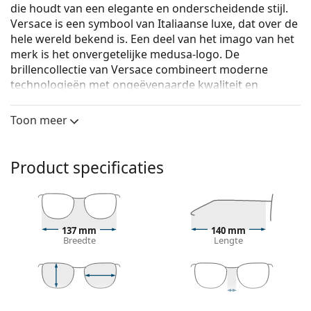
die houdt van een elegante en onderscheidende stijl.
Versace is een symbool van Italiaanse luxe, dat over de
hele wereld bekend is. Een deel van het imago van het
merk is het onvergetelijke medusa-logo. De
brillencollectie van Versace combineert moderne
technologieën met ongeëvenaarde kwaliteit en
luxueus design.
Toon meer
Versace 0VE3274V 5215 54
zijn dames brillen.
Bekijk, hoe deze bril je staat met de Virtual Try-On
functie van Lentiamo.
Product specificaties
Brilmontuur
De bruine kleur van het montuur past perfect bij
een warme huidskleur en lichtbruin, zwart of
137 mm
140 mm
donkerblond haar.
Breedte
Lengte
Rechthoekige brillen zijn een perfecte keuze voor
mensen met een ovaal of rond gezicht.
Het montuur van de bril is gemaakt van een
combinatie van metaal en kunststof. Het biedt een
38 mm
54 mm
16 mm