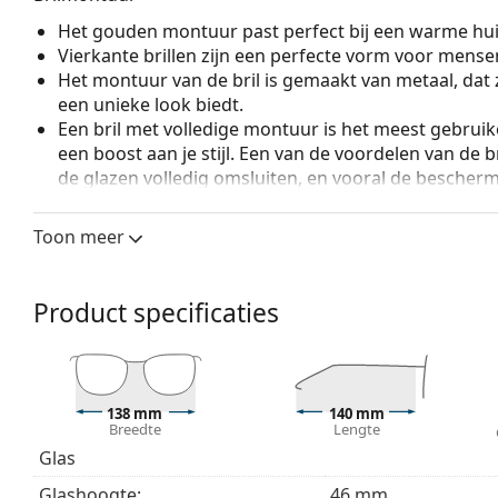
Het gouden montuur past perfect bij een warme hui
Vierkante brillen zijn een perfecte vorm voor mense
Het montuur van de bril is gemaakt van metaal, dat 
een unieke look biedt.
Een bril met volledige montuur is het meest gebruike
een boost aan je stijl. Een van de voordelen van de b
de glazen volledig omsluiten, en vooral de bescher
geschikt voor alle glazen, ook voor glazen met een 
Verstelbare neuspads maken een kleine aanpassing v
Toon meer
mogelijk. De neuspads passen zich aan de vorm van
draagcomfort. Het aanpassen van de neuspads moet
om schade of breuk door ondeskundige behandelin
Product specificaties
Accessoires
Wij leveren de brillen in een originele hoes. De kle
Het meegeleverde doekje is ideaal voor het reinige
138 mm
140 mm
modellen worden geleverd met een stoffen zakje in 
Breedte
Lengte
Glas
Bekijk het volledige assortiment
brillen
voor meer stijle
bij het kiezen.
Glashoogte:
46 mm