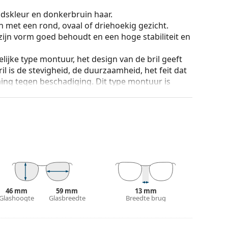
dskleur en donkerbruin haar.
n met een rond, ovaal of driehoekig gezicht.
zijn vorm goed behoudt en een hoge stabiliteit en
lijke type montuur, het design van de bril geeft
ril is de stevigheid, de duurzaamheid, het feit dat
ming tegen beschadiging. Dit type montuur is
hogere optische sterkte.
an de positie en de pasvorm van de bril
 de neus aan en zorgen zo voor meer
 altijd worden gedaan door een ervaren opticien
g te voorkomen.
ur van de koker en het ontwerp kunnen variëren.
n en verzorgen van zonnebrillen. Sommige
46 mm
59 mm
13 mm
plaats van een doekje.
Glashoogte
Glasbreedte
Breedte brug
n of Bekijk onze
brillengids
als je hulp nodig hebt