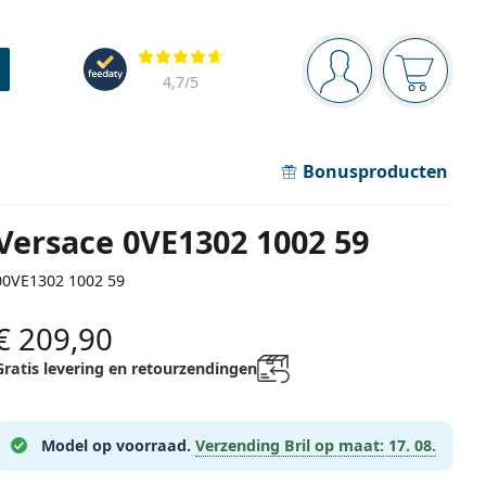
Navigatie
Beoordelingen
Je bent ingelogd
Jouw win
4,7
/5
Bonusproducten
Versace 0VE1302 1002 59
00VE1302 1002 59
€ 209,90
Gratis levering en retourzendingen
Model op voorraad.
Verzending Bril op maat:
17. 08.