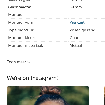
Het is een medisch hulpmiddel. Lees de instructies voo
Glasbreedte:
59 mm
montuur
Montuur vorm:
Vierkant
Type montuur:
Volledige rand
Montuur kleur:
Goud
Montuur materiaal:
Metaal
Maat:
M
Breedte:
138 mm
Toon meer
Lengte:
140 mm
Breedte brug:
13 mm
We're on Instagram!
Gewicht:
420 gr
Verstelbare neus-pads:
Ja
Verende scharnier:
No