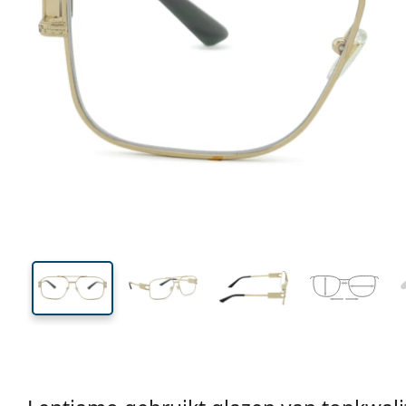
138 mm
Breedte
Glasbreed
46 mm
59 mm
Glashoogte
Glasbreedte