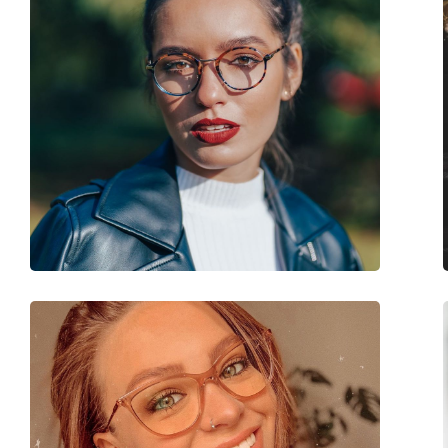
Clip-on:
No
accessoires
Koker:
Ja
Reinigingsdoekje:
Ja
Overig
Geslacht:
Mannen
Categorie:
Brillen
Merk:
Versace
Code:
00VE1302 1002 59