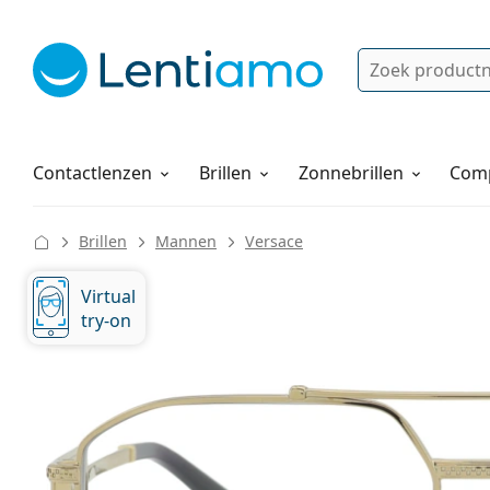
Zoek
Bestaande klant?
Navigatie menu
Lenzenvloeistoffen
Hoe bestellen
Contactlenzen
Brillen
Zonnebrillen
Comp
Brillen
Mannen
Versace
Virtual
try-on