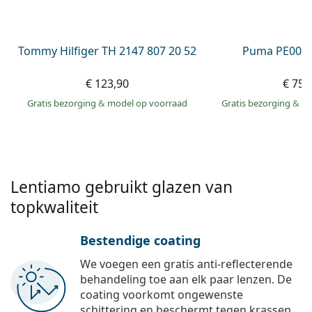
Persol
Prada
Tommy Hilfiger TH 2147 807 20 52
Puma PE0027
Alle merken
€ 123,90
€ 75,
Gratis bezorging
&
model op voorraad
Gratis bezorging
&
mo
Lentiamo gebruikt glazen van
topkwaliteit
Bestendige coating
We voegen een gratis anti-reflecterende
behandeling toe aan elk paar lenzen. De
coating voorkomt ongewenste
schittering en beschermt tegen krassen,