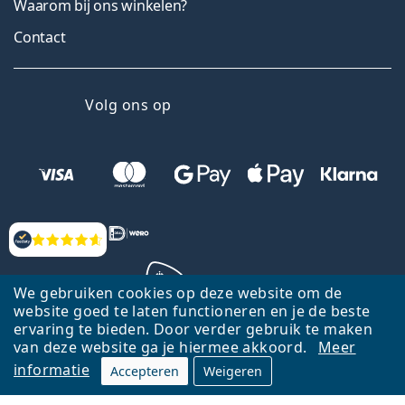
Waarom bij ons winkelen?
Contact
Facebook
Instagram
YouTube
LinkedIn
Volg ons op
Beoordelingen
We gebruiken cookies op deze website om de
website goed te laten functioneren en je de beste
ervaring te bieden. Door verder gebruik te maken
Terug naar de homepagina
Ga omhoog
van deze website ga je hiermee akkoord.
Meer
informatie
Accepteren
Weigeren
Lentiamo.nl is eigendom van en wordt beheerd door Lentiamo s.r.o.,
Tsjechië
Hier al 18 jaar voor jou.