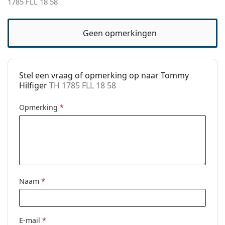
1785 FLL 18 58
Het is een medisch hulpmiddel. Lees de instructies
pads:
voor gebruik.
Verende
No
Geen opmerkingen
scharnier:
Clip-on:
No
accessoires
Stel een vraag of opmerking op naar Tommy
Koker:
Ja
Hilfiger
TH 1785 FLL 18 58
Reinigingsdoekje:
Ja
Opmerking
*
Overig
Geslacht:
Mannen
Categorie:
Brillen
Merk:
Tommy Hilfiger
Naam
*
Code:
TH 1785 FLL 18 58
E-mail
*