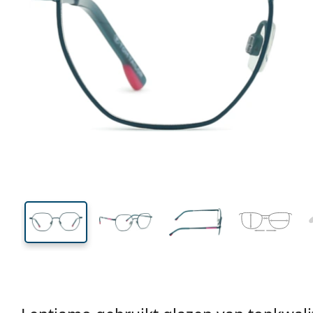
116 mm
Breedte
Glasbreed
41 mm
47 mm
Glashoogte
Glasbreedte