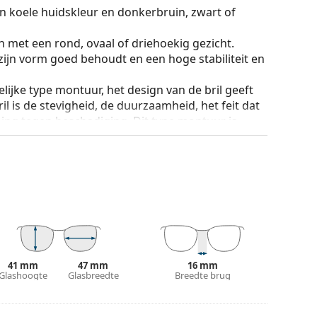
n koele huidskleur en donkerbruin, zwart of
n met een rond, ovaal of driehoekig gezicht.
zijn vorm goed behoudt en een hoge stabiliteit en
lijke type montuur, het design van de bril geeft
ril is de stevigheid, de duurzaamheid, het feit dat
ming tegen beschadiging. Dit type montuur is
hogere optische sterkte.
an de positie en de pasvorm van de bril
 de neus aan en zorgen zo voor meer
 altijd worden gedaan door een ervaren opticien
g te voorkomen.
ur van de koker en het ontwerp kunnen variëren.
41 mm
47 mm
16 mm
n of Bekijk onze
brillengids
als je hulp nodig hebt
Glashoogte
Glasbreedte
Breedte brug
r gebruik.