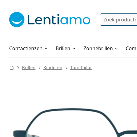
Zoek
Bestaande klant?
Navigatie menu
Lenzenvloeistoffen
Hoe bestellen
Contactlenzen
Brillen
Zonnebrillen
Comp
Brillen
Kinderen
Tom Tailor