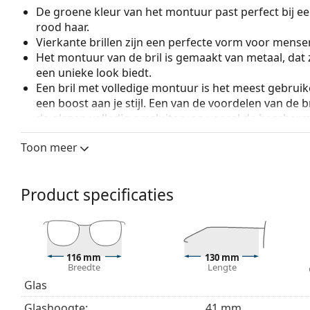
De groene kleur van het montuur past perfect bij ee
rood haar.
Vierkante brillen zijn een perfecte vorm voor mense
Het montuur van de bril is gemaakt van metaal, dat 
een unieke look biedt.
Een bril met volledige montuur is het meest gebruike
een boost aan je stijl. Een van de voordelen van de b
de glazen volledig omsluiten, en vooral de bescher
geschikt voor alle glazen, ook voor glazen met een 
Toon meer
Verstelbare neuspads maken een kleine aanpassing v
mogelijk. De neuspads passen zich aan de vorm van
draagcomfort. Het aanpassen van de neuspads moet
Product specificaties
om schade of breuk door ondeskundige behandelin
Accessoires
Wij leveren de brillen in een originele hoes. De kle
116 mm
130 mm
Bekijk het volledige assortiment
brillen
voor meer stijle
Breedte
Lengte
bij het kiezen.
Glas
Het is een medisch hulpmiddel. Lees de instructies voo
Glashoogte:
41 mm