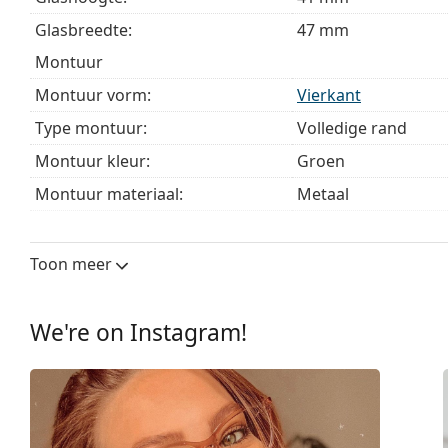
Glasbreedte:
47 mm
montuur
Montuur vorm:
Vierkant
Type montuur:
Volledige rand
Montuur kleur:
Groen
Montuur materiaal:
Metaal
Maat:
XS
Breedte:
116 mm
Toon meer
Lengte:
130 mm
Breedte brug:
16 mm
We're on Instagram!
Gewicht:
135 gr
Verstelbare neus-pads:
Ja
Verende scharnier:
No