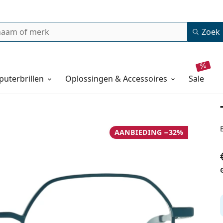
Zoek
uterbrillen
Oplossingen & Accessoires
sale
AANBIEDING −32%