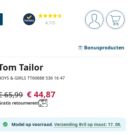
Navigatie
Beoordelingen
Je bent ingelogd
Jouw win
4,7
/5
Bonusproducten
Tom Tailor
BOYS & GIRLS TT60688 536 16 47
€ 44,87
€ 65,99
Gratis retourneren!
Model op voorraad.
Verzending Bril op maat:
17. 08.