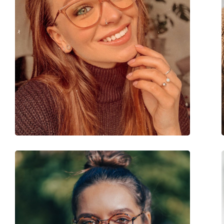
Clip-on:
No
accessoires
Koker:
Ja
Reinigingsdoekje:
No
Overig
Geslacht:
Kinderen
Categorie:
Brillen
Merk:
Tom Tailor
Code:
Boys & Girls TT6068