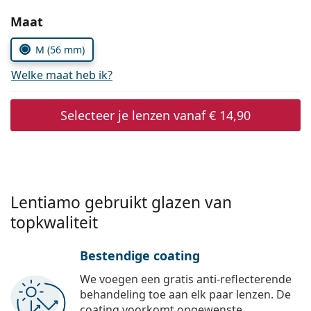
Persol
Kies parameters:
Maat
Prada
M (56 mm)
Alle merken
Welke maat heb ik?
Selecteer je lenzen vanaf
€ 14,90
Lentiamo gebruikt glazen van
topkwaliteit
Bestendige coating
We voegen een gratis anti-reflecterende
behandeling toe aan elk paar lenzen. De
coating voorkomt ongewenste