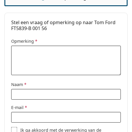
bij het kiezen.
Verende
No
Het is een medisch hulpmiddel. Lees de instructies
scharnier:
voor gebruik.
Stel een vraag of opmerking op naar Tom Ford
Clip-on:
No
FT5839-B 001 56
accessoires
Opmerking
*
Koker:
Ja
Reinigingsdoekje:
Ja
Overig
Geslacht:
Vrouwen
Categorie:
Brillen
Naam
*
Merk:
Tom Ford
Code:
FT5839-B/V 001 56
E-mail
*
Ik ga akkoord met de
verwerking
van de