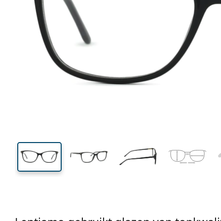
131 mm
Breedte
Glasbreed
38 mm
53 mm
Glashoogte
Glasbreedte