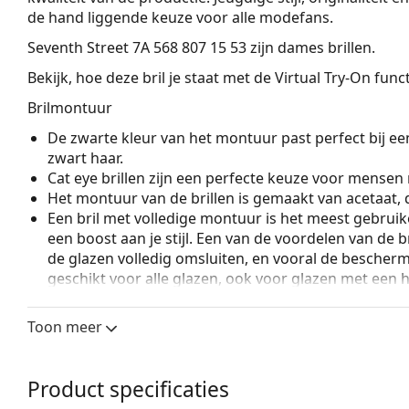
de hand liggende keuze voor alle modefans.
Seventh Street 7A 568 807 15 53
zijn dames brillen.
Bekijk, hoe deze bril je staat met de Virtual Try-On fun
Brilmontuur
De zwarte kleur van het montuur past perfect bij een
zwart haar.
Cat eye brillen zijn een perfecte keuze voor mensen
Het montuur van de brillen is gemaakt van acetaat,
Een bril met volledige montuur is het meest gebruike
een boost aan je stijl. Een van de voordelen van de b
de glazen volledig omsluiten, en vooral de bescher
geschikt voor alle glazen, ook voor glazen met een 
Veerscharnieren geven de pootjes een grotere beweg
een hoger draagcomfort. De monturen zijn bestendi
Toon meer
pasvorm.
Accessoires
Product specificaties
Wij leveren de brillen in een originele hoes. De kle