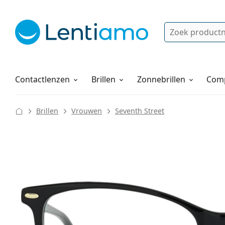
Zoek
Bestaande klant?
Navigatie menu
Lenzenvloeistoffen
Hoe bestellen
Contactlenzen
Brillen
Zonnebrillen
Comp
Brillen
Vrouwen
Seventh Street