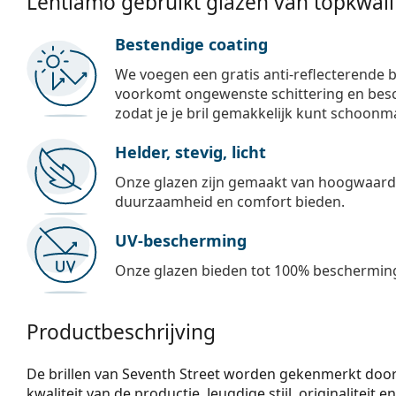
Lentiamo gebruikt glazen van topkwalit
Bestendige coating
We voegen een gratis anti-reflecterende b
voorkomt ongewenste schittering en besch
zodat je je bril gemakkelijk kunt schoonm
Helder, stevig, licht
Onze glazen zijn gemaakt van hoogwaardig
duurzaamheid en comfort bieden.
UV-bescherming
Onze glazen bieden tot 100% bescherming
Productbeschrijving
De brillen van Seventh Street worden gekenmerkt door
kwaliteit van de productie. Jeugdige stijl, originaliteit 