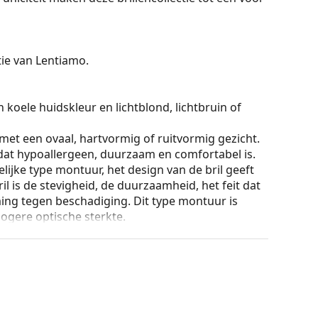
ctie van Lentiamo.
 koele huidskleur en lichtblond, lichtbruin of
 met een ovaal, hartvormig of ruitvormig gezicht.
 dat hypoallergeen, duurzaam en comfortabel is.
lijke type montuur, het design van de bril geeft
ril is de stevigheid, de duurzaamheid, het feit dat
ming tegen beschadiging. Dit type montuur is
hogere optische sterkte.
ingsvrijheid tot meer dan 90°, wat resulteert in
ger tegen schade en behouden langer de juiste
ur van de koker en het ontwerp kunnen variëren.