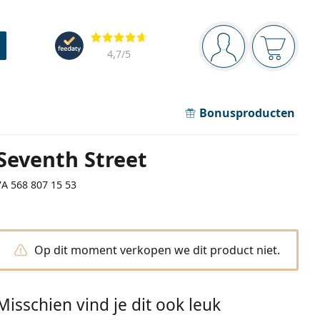
Navigatie
Beoordelingen
Je bent ingelogd
Jouw win
4,7
/5
Bonusproducten
Seventh Street
7A 568 807 15 53
Op dit moment verkopen we dit product niet.
Misschien vind je dit ook leuk