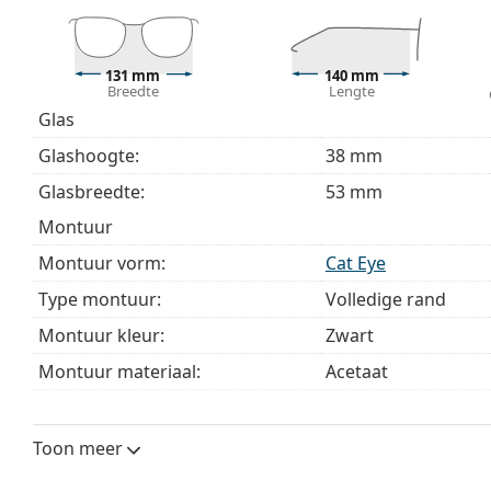
Bekijk het volledige assortiment
brillen
voor meer stijle
bij het kiezen.
131 mm
140 mm
Het is een medisch hulpmiddel. Lees de instructies voo
Breedte
Lengte
Glas
Glashoogte:
38 mm
Glasbreedte:
53 mm
montuur
Montuur vorm:
Cat Eye
Type montuur:
Volledige rand
Montuur kleur:
Zwart
Montuur materiaal:
Acetaat
Maat:
M
Breedte:
131 mm
Toon meer
Lengte:
140 mm