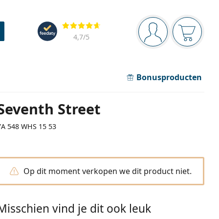
Navigatie
Beoordelingen
Je bent ingelogd
Jouw win
4,7
/5
Bonusproducten
Seventh Street
7A 548 WHS 15 53
Op dit moment verkopen we dit product niet.
Misschien vind je dit ook leuk