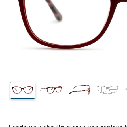
124 mm
Breedte
Glasbreed
40 mm
53 mm
Glashoogte
Glasbreedte