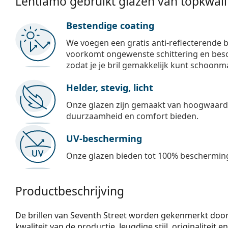
Lentiamo gebruikt glazen van topkwalit
Bestendige coating
We voegen een gratis anti-reflecterende b
voorkomt ongewenste schittering en besch
zodat je je bril gemakkelijk kunt schoonm
Helder, stevig, licht
Onze glazen zijn gemaakt van hoogwaardig
duurzaamheid en comfort bieden.
UV-bescherming
Onze glazen bieden tot 100% bescherming
Productbeschrijving
De brillen van Seventh Street worden gekenmerkt door
kwaliteit van de productie. Jeugdige stijl, originaliteit 