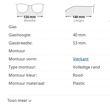
124 mm
140 mm
Breedte
Lengte
Glas
Glashoogte:
40 mm
Glasbreedte:
53 mm
montuur
Montuur vorm:
Vierkant
Type montuur:
Volledige rand
Montuur kleur:
Rood
Montuur materiaal:
Plastic
Maat:
S
Breedte:
124 mm
Toon meer
Lengte:
140 mm