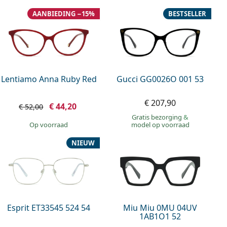
AANBIEDING −15%
BESTSELLER
Lentiamo Anna Ruby Red
Gucci GG0026O 001 53
€ 207,90
€ 44,20
€ 52,00
Gratis bezorging
&
op voorraad
model op voorraad
NIEUW
Esprit ET33545 524 54
Miu Miu 0MU 04UV
1AB1O1 52