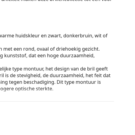
warme huidskleur en zwart, donkerbruin, wit of
n met een rond, ovaal of driehoekig gezicht.
g kunststof, dat een hoge duurzaamheid,
lijke type montuur, het design van de bril geeft
ril is de stevigheid, de duurzaamheid, het feit dat
ming tegen beschadiging. Dit type montuur is
hogere optische sterkte.
ur van de koker en het ontwerp kunnen variëren.
n of Bekijk onze
brillengids
als je hulp nodig hebt
r gebruik.