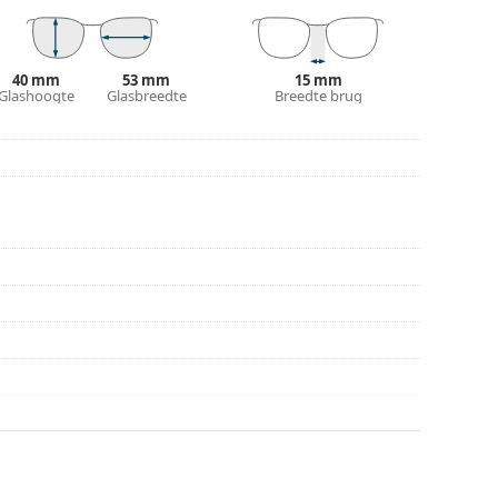
40 mm
53 mm
15 mm
Glashoogte
Glasbreedte
Breedte brug