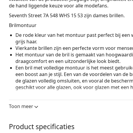
de hand liggende keuze voor alle modefans.
Seventh Street 7A 548 WHS 15 53
zijn dames brillen.
Brilmontuur
De rode kleur van het montuur past perfect bij een 
grijs haar.
Vierkante brillen zijn een perfecte vorm voor mense
Het montuur van de bril is gemaakt van hoogwaardi
draagcomfort en een uitzonderlijke look biedt.
Een bril met volledige montuur is het meest gebruike
een boost aan je stijl. Een van de voordelen van de b
de glazen volledig omsluiten, en vooral de bescher
geschikt voor alle glazen, ook voor glazen met een 
Accessoires
Toon meer
Wij leveren de brillen in een originele hoes. De kle
Bekijk het volledige assortiment
brillen
voor meer stijle
bij het kiezen.
Product specificaties
Het is een medisch hulpmiddel. Lees de instructies voo