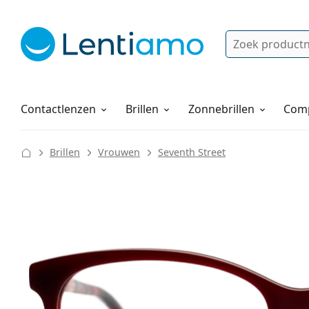
Zoek
Bestaande klant?
Navigatie menu
Lenzenvloeistoffen
Hoe bestellen
Contactlenzen
Brillen
Zonnebrillen
Comp
Brillen
Vrouwen
Seventh Street