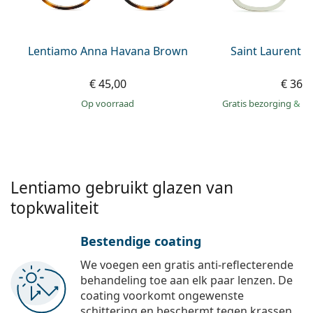
Persol
Prada
Lentiamo Anna Havana Brown
Saint Laurent S
Alle merken
€ 45,00
€ 369
op voorraad
Gratis bezorging
&
mo
Lentiamo gebruikt glazen van
topkwaliteit
Bestendige coating
We voegen een gratis anti-reflecterende
behandeling toe aan elk paar lenzen. De
coating voorkomt ongewenste
schittering en beschermt tegen krassen,