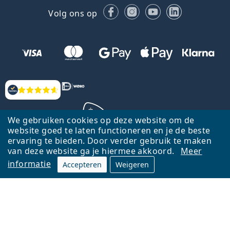
Facebook
Instagram
YouTube
LinkedIn
Volg ons op
Beoordelingen
We gebruiken cookies op deze website om de
website goed te laten functioneren en je de beste
ervaring te bieden. Door verder gebruik te maken
Terug naar de homepagina
Ga omhoog
van deze website ga je hiermee akkoord.
Meer
informatie
Accepteren
Weigeren
Lentiamo.nl is eigendom van en wordt beheerd door Lentiamo s.r.o.,
Tsjechië
Hier al 18 jaar voor jou.