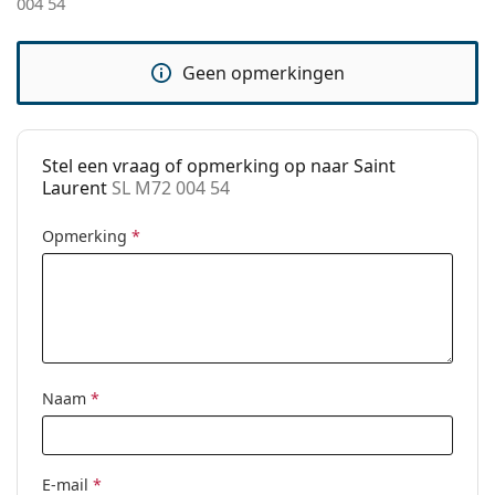
004 54
Het is een medisch hulpmiddel. Lees de instructies
pads:
voor gebruik.
Verende
No
Geen opmerkingen
scharnier:
accessoires
Koker:
Ja
Stel een vraag of opmerking op naar Saint
Reinigingsdoekje:
Ja
Laurent
SL M72 004 54
Overig
Opmerking
*
Geslacht:
Vrouwen
Categorie:
Brillen
Merk:
Saint Laurent
Code:
SL M72 004 54
Naam
*
E-mail
*