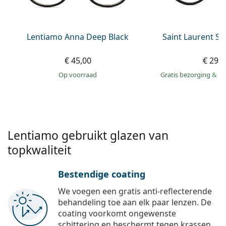
Persol
Prada
Lentiamo Anna Deep Black
Saint Laurent S
Alle merken
€ 45,00
€ 299
op voorraad
Gratis bezorging
&
mo
Lentiamo gebruikt glazen van
topkwaliteit
Bestendige coating
We voegen een gratis anti-reflecterende
behandeling toe aan elk paar lenzen. De
coating voorkomt ongewenste
schittering en beschermt tegen krassen,