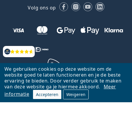
Facebook
Instagram
YouTube
LinkedIn
Volg ons op
Beoordelingen
We gebruiken cookies op deze website om de
website goed te laten functioneren en je de beste
ervaring te bieden. Door verder gebruik te maken
Terug naar de homepagina
Ga omhoog
van deze website ga je hiermee akkoord.
Meer
informatie
Accepteren
Weigeren
Lentiamo.nl is eigendom van en wordt beheerd door Lentiamo s.r.o.,
Tsjechië
Hier al 18 jaar voor jou.