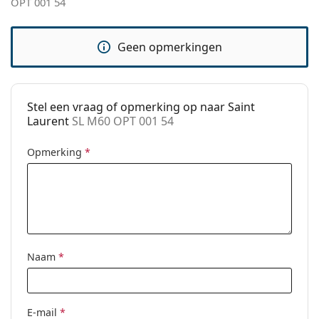
OPT 001 54
voor gebruik.
pads:
Verende
No
Geen opmerkingen
scharnier:
accessoires
Koker:
Ja
Stel een vraag of opmerking op naar Saint
Reinigingsdoekje:
Ja
Laurent
SL M60 OPT 001 54
Overig
Opmerking
*
Geslacht:
Vrouwen
Categorie:
Brillen
Merk:
Saint Laurent
Code:
SL M60 OPT 001 54
Naam
*
E-mail
*