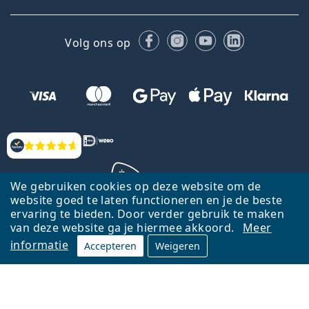
Facebook
Instagram
YouTube
LinkedIn
Volg ons op
Beoordelingen
We gebruiken cookies op deze website om de
website goed te laten functioneren en je de beste
ervaring te bieden. Door verder gebruik te maken
Terug naar de homepagina
Ga omhoog
van deze website ga je hiermee akkoord.
Meer
informatie
Accepteren
Weigeren
Lentiamo.nl is eigendom van en wordt beheerd door Lentiamo s.r.o.,
Tsjechië
Hier al 18 jaar voor jou.