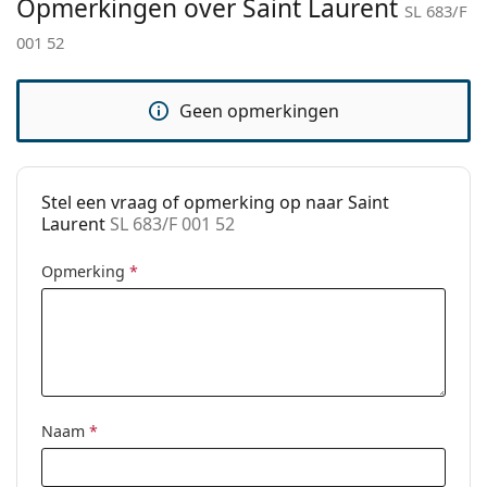
Opmerkingen over Saint Laurent
bij het kiezen.
SL 683/F
Breedte brug:
19 mm
001 52
Het is een medisch hulpmiddel. Lees de instructies
Gewicht:
160 gr
voor gebruik.
Verstelbare neus-
No
Geen opmerkingen
pads:
Verende
No
scharnier:
Stel een vraag of opmerking op naar Saint
Clip-on:
No
Laurent
SL 683/F 001 52
accessoires
Opmerking
*
Koker:
Ja
Reinigingsdoekje:
Ja
Overig
Geslacht:
Vrouwen
Categorie:
Brillen
Naam
*
Merk:
Saint Laurent