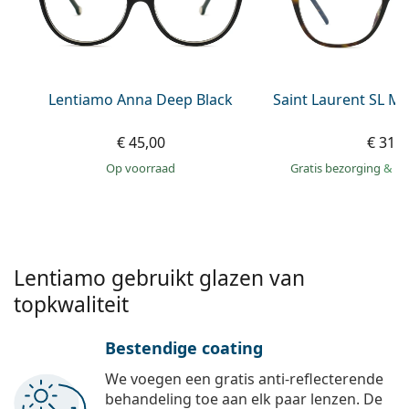
Gucci
Alle lenzenvloeistoffen
Online
Alle merken
Persol
Prada
Lentiamo Anna Deep Black
Saint Laurent SL M
Alle merken
€ 45,00
€ 314
op voorraad
Gratis bezorging
&
mo
Lentiamo gebruikt glazen van
topkwaliteit
Bestendige coating
We voegen een gratis anti-reflecterende
behandeling toe aan elk paar lenzen. De