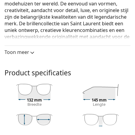
modehuizen ter wereld. De eenvoud van vormen,
creativiteit, aandacht voor detail, luxe, en originele stijl
zijn de belangrijkste kwaliteiten van dit legendarische
merk. De brillencollectie van Saint Laurent biedt een
uniek ontwerp, creatieve kleurencombinaties en een
verbazingwekkende originaliteit met aandacht voor de
laatste modetrends.
Toon meer
Saint Laurent SL 683/F 001 52
zijn dames brillen.
Bekijk, hoe deze bril je staat met de Virtual Try-On
functie van Lentiamo.
Product specificaties
Brilmontuur
De zwarte kleur van het montuur past perfect bij
een koele huidskleur en lichtblond, lichtbruin of
132 mm
145 mm
zwart haar.
Breedte
Lengte
Vierkante brillen zijn een perfecte vorm voor
mensen met een rond, ovaal of driehoekig gezicht.
Het montuur van de bril is gemaakt van een
combinatie van metaal en kunststof. Het biedt een
43 mm
52 mm
19 mm