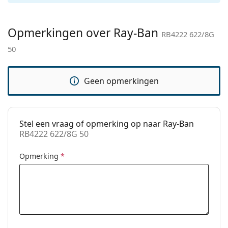
Merk:
Ray-Ban
Opmerkingen over Ray-Ban
Functie:
Fashion
RB4222 622/8G
50
Code:
RB4222 622/8G 50
Geen opmerkingen
Stel een vraag of opmerking op naar Ray-Ban
RB4222 622/8G 50
Opmerking
*