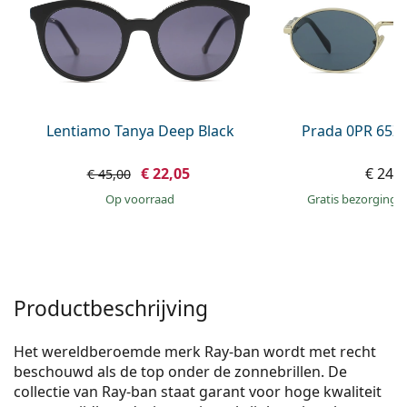
Persol
Prada
Alle merken
Lentiamo Tanya Deep Black
Prada 0PR 65Z
€ 22,05
€ 245
€ 45,00
op voorraad
Gratis bezorging
Productbeschrijving
Het wereldberoemde merk Ray-ban wordt met recht
beschouwd als de top onder de zonnebrillen. De
collectie van Ray-ban staat garant voor hoge kwaliteit