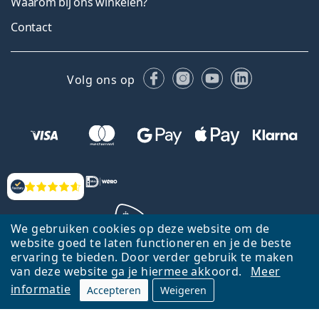
Waarom bij ons winkelen?
Contact
Facebook
Instagram
YouTube
LinkedIn
Volg ons op
Beoordelingen
We gebruiken cookies op deze website om de
website goed te laten functioneren en je de beste
ervaring te bieden. Door verder gebruik te maken
Terug naar de homepagina
Ga omhoog
van deze website ga je hiermee akkoord.
Meer
informatie
Accepteren
Weigeren
Lentiamo.nl is eigendom van en wordt beheerd door Lentiamo s.r.o.,
Tsjechië
Hier al 18 jaar voor jou.