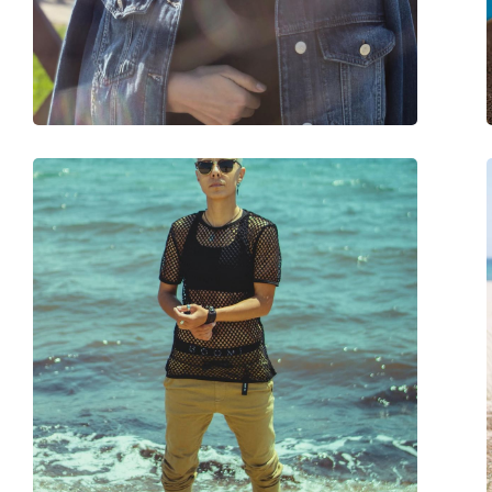
Gewicht:
35 gr
Verstelbare neus-pads:
Ja
accessoires
Koker:
No
Reinigingsdoekje:
No
Overig
Geslacht:
Kinderen
Categorie:
Zonnebrillen
Merk:
Ray-Ban
Functie:
Fashion
Code:
RJ9561S 250/88 50