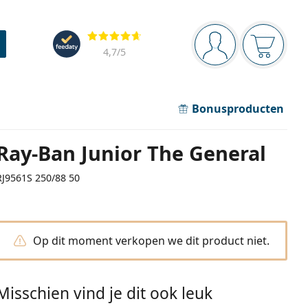
Navigatie
Beoordelingen
Je bent ingelogd
Jouw win
4,7
/5
Bonusproducten
Ray-Ban Junior The General
RJ9561S 250/88 50
Op dit moment verkopen we dit product niet.
Misschien vind je dit ook leuk