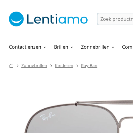
Zoek
Bestaande klant?
Navigatie menu
Lenzenvloeistoffen
Hoe bestellen
Contactlenzen
Brillen
Zonnebrillen
Comp
Zonnebrillen
Kinderen
Ray-Ban