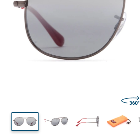
120 mm
Breedte
Glasbreed
45 mm
50 mm
Glashoogte
Glasbreedte