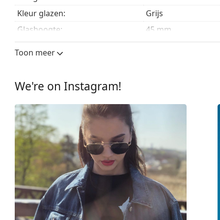
Kleur glazen:
Grijs
Glashoogte:
45 mm
Glasbreedte:
50 mm
Toon meer
Lensmateriaal:
Plastic
UV-filter 400:
Ja
We're on Instagram!
montuur
Montuur vorm:
Vierkant
Montuur kleur:
Grijs
Montuur materiaal:
Metaal
Maat:
XS
Breedte:
120 mm
Lengte:
130 mm
Breedte brug:
13 mm