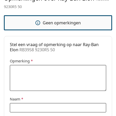
9230R5 50
Functie:
Fashion
Code:
RB3958 9230R5 50
Geen opmerkingen
Voorschrift
No
beschikbaar:
Stel een vraag of opmerking op naar Ray-Ban
Elon
RB3958 9230R5 50
Opmerking
*
Naam
*