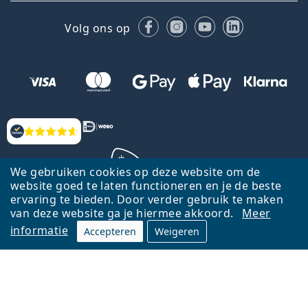
Facebook
Instagram
YouTube
LinkedIn
Volg ons op
Beoordelingen
We gebruiken cookies op deze website om de
website goed te laten functioneren en je de beste
ervaring te bieden. Door verder gebruik te maken
Terug naar de homepagina
Ga omhoog
van deze website ga je hiermee akkoord.
Meer
informatie
Accepteren
Weigeren
Lentiamo.nl is eigendom van en wordt beheerd door Lentiamo s.r.o.,
Tsjechië
Hier al 18 jaar voor jou.