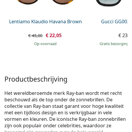
Persol
Prada
Lentiamo Klaudio Havana Brown
Gucci GG0034
Alle merken
€ 22,05
€ 234
€ 45,00
op voorraad
Gratis bezorging
Productbeschrijving
Het wereldberoemde merk Ray-ban wordt met recht
beschouwd als de top onder de zonnebrillen. De
collectie van Ray-ban staat garant voor hoge kwaliteit
met een tijdloos design en is verkrijgbaar in vele
vormen en kleuren. De iconische Ray-ban zonnebrillen
zijn ook populair onder celebrities, waardoor ze