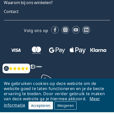
Waarom bij ons winkelen?
Contact
Facebook
Instagram
YouTube
LinkedIn
Volg ons op
Beoordelingen
We gebruiken cookies op deze website om de
website goed te laten functioneren en je de beste
ervaring te bieden. Door verder gebruik te maken
Terug naar de homepagina
Ga omhoog
van deze website ga je hiermee akkoord.
Meer
informatie
Accepteren
Weigeren
Lentiamo.nl is eigendom van en wordt beheerd door Lentiamo s.r.o.,
Tsjechië
Hier al 18 jaar voor jou.