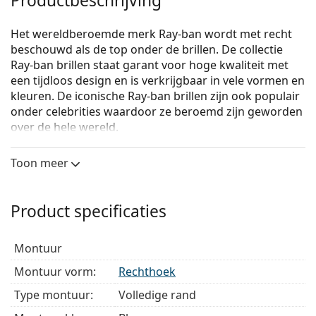
Productbeschrijving
Het wereldberoemde merk Ray-ban wordt met recht
beschouwd als de top onder de brillen. De collectie
Ray-ban brillen staat garant voor hoge kwaliteit met
een tijdloos design en is verkrijgbaar in vele vormen en
kleuren. De iconische Ray-ban brillen zijn ook populair
onder celebrities waardoor ze beroemd zijn geworden
over de hele wereld.
Ray-Ban Burbank 0RX5383 8091
zijn unixsex brillen.
Toon meer
Bekijk, hoe deze bril je staat met de Virtual Try-On
functie van Lentiamo.
Product specificaties
Brilmontuur
De blauwe kleur van het montuur past perfect bij
montuur
een koele huidskleur en lichtbruin, zwart of
lichtblond haar.
Montuur vorm:
Rechthoek
Rechthoekige brillen zijn een perfecte keuze voor
Type montuur:
Volledige rand
mensen met een ovaal of rond gezicht.
Het montuur van de bril is gemaakt van