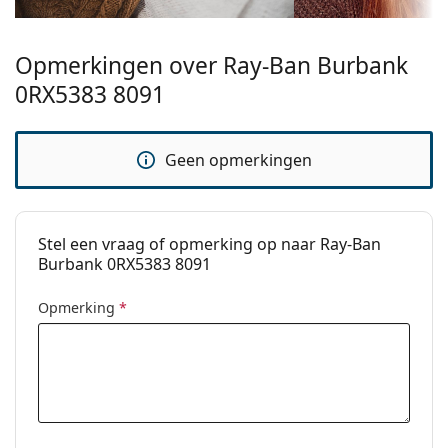
stijlen of Bekijk onze
brillengids
als je hulp nodig hebt
bij het kiezen.
Opmerkingen over Ray-Ban Burbank
Het is een medisch hulpmiddel. Lees de instructies
0RX5383 8091
voor gebruik.
Geen opmerkingen
Stel een vraag of opmerking op naar Ray-Ban
Burbank 0RX5383 8091
Opmerking
*