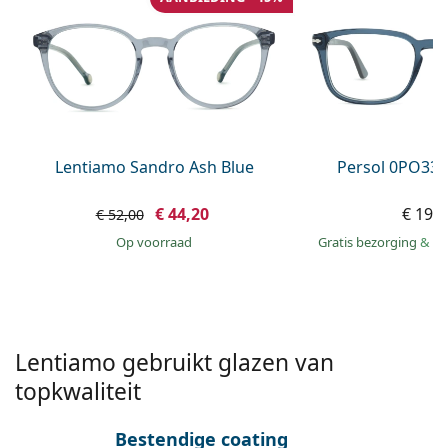
Persol
Prada
Alle merken
Lentiamo Sandro Ash Blue
Persol 0PO338
€ 44,20
€ 199
€ 52,00
op voorraad
Gratis bezorging
&
mo
Lentiamo gebruikt glazen van
topkwaliteit
Bestendige coating