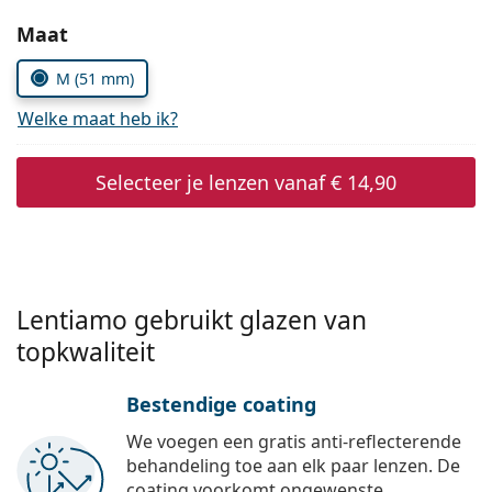
Persol
Kies parameters:
Maat
Prada
M (51 mm)
Alle merken
Welke maat heb ik?
Selecteer je lenzen vanaf
€ 14,90
Lentiamo gebruikt glazen van
topkwaliteit
Bestendige coating
We voegen een gratis anti-reflecterende
behandeling toe aan elk paar lenzen. De
coating voorkomt ongewenste