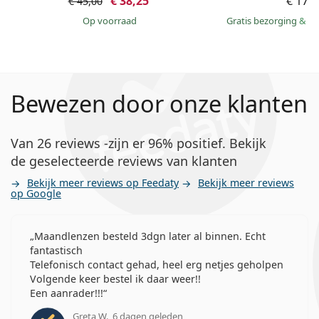
€ 38,25
€ 174
€ 45,00
op voorraad
Gratis bezorging
&
mo
Bewezen door onze klanten
Van 26 reviews -zijn er 96% positief. Bekijk
de geselecteerde reviews van klanten
Bekijk meer reviews op Feedaty
Bekijk meer reviews
op Google
Maandlenzen besteld 3dgn later al binnen. Echt
fantastisch
Telefonisch contact gehad, heel erg netjes geholpen
Volgende keer bestel ik daar weer!!
Een aanrader!!!
Greta W., 6 dagen geleden