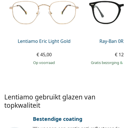
Persol
Prada
Alle merken
Lentiamo Eric Light Gold
Ray-Ban 0RX
€ 45,00
€ 129
op voorraad
Gratis bezorging
&
mo
Lentiamo gebruikt glazen van
topkwaliteit
Bestendige coating