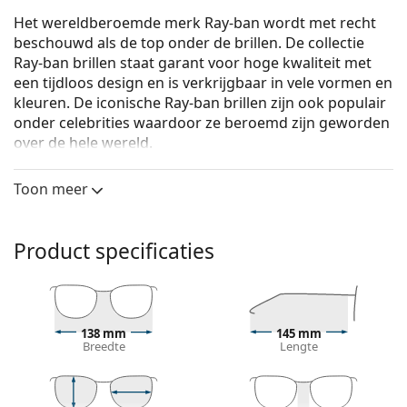
Het wereldberoemde merk Ray-ban wordt met recht
beschouwd als de top onder de brillen. De collectie
Ray-ban brillen staat garant voor hoge kwaliteit met
een tijdloos design en is verkrijgbaar in vele vormen en
kleuren. De iconische Ray-ban brillen zijn ook populair
onder celebrities waardoor ze beroemd zijn geworden
over de hele wereld.
Ray-Ban 0RX6434 2945 55
zijn unixsex brillen.
Toon meer
Brilmontuur
Het gouden montuur past perfect bij een warme
Product specificaties
huidskleur en donkerbruin haar.
Vierkante brillen zijn een perfecte vorm voor
mensen met een rond, ovaal of driehoekig gezicht.
Het montuur van de bril is gemaakt van metaal, dat
zijn vorm goed behoudt en een hoge stabiliteit en
138 mm
145 mm
Breedte
Lengte
een unieke look biedt.
Een bril met volledige montuur is het meest
gebruikelijke type montuur, het design van de bril