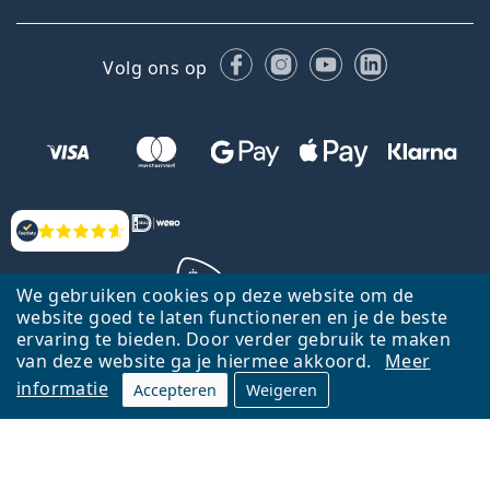
Facebook
Instagram
YouTube
LinkedIn
Volg ons op
Beoordelingen
We gebruiken cookies op deze website om de
website goed te laten functioneren en je de beste
ervaring te bieden. Door verder gebruik te maken
Terug naar de homepagina
Ga omhoog
van deze website ga je hiermee akkoord.
Meer
informatie
Accepteren
Weigeren
Lentiamo.nl is eigendom van en wordt beheerd door Lentiamo s.r.o.,
Tsjechië
Hier al 18 jaar voor jou.