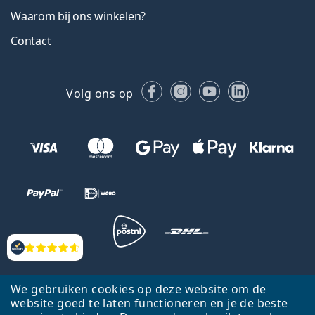
Waarom bij ons winkelen?
Contact
Facebook
Instagram
YouTube
LinkedIn
Volg ons op
Beoordelingen
Terug naar de homepagina
Ga omhoog
We gebruiken cookies op deze website om de
Lentiamo.nl is eigendom van en wordt beheerd door Lentiamo s.r.o.,
website goed te laten functioneren en je de beste
Tsjechië
Hier al 18 jaar voor jou.