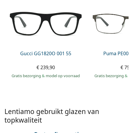
Gucci
Alle lenzenvloeistoffen
Online
Alle merken
Persol
Prada
Alle merken
Gucci GG1820O 001 55
Puma PE0027
€ 239,90
€ 75,
Gratis bezorging
&
model op voorraad
Gratis bezorging
&
mo
Lentiamo gebruikt glazen van
topkwaliteit