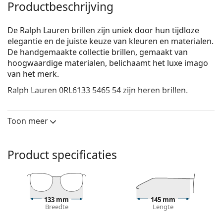
Productbeschrijving
De Ralph Lauren brillen zijn uniek door hun tijdloze
elegantie en de juiste keuze van kleuren en materialen.
De handgemaakte collectie brillen, gemaakt van
hoogwaardige materialen, belichaamt het luxe imago
van het merk.
Ralph Lauren 0RL6133 5465 54
zijn heren brillen.
Bekijk, hoe deze bril je staat met de Virtual Try-On
functie van Lentiamo.
Toon meer
Brilmontuur
De blauwe kleur van het montuur past perfect bij
Product specificaties
een koele huidskleur en lichtbruin, zwart of
lichtblond haar.
Rechthoekige brillen zijn een perfecte keuze voor
mensen met een ovaal of rond gezicht.
133 mm
145 mm
Het montuur van de bril is gemaakt van
Breedte
Lengte
hoogwaardig kunststof, dat een hoge