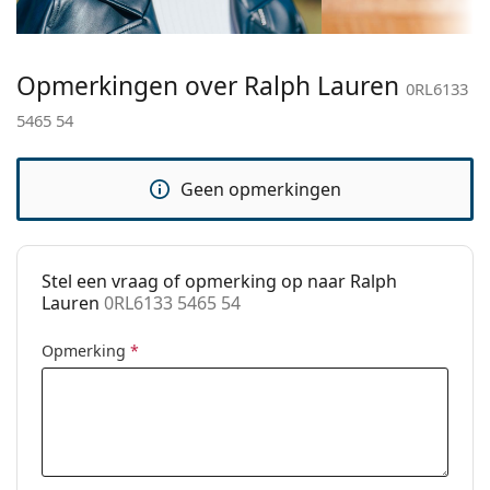
bij het kiezen.
Breedte brug:
17 mm
Het is een medisch hulpmiddel. Lees de instructies
Gewicht:
100 gr
voor gebruik.
Opmerkingen over Ralph Lauren
0RL6133
Verstelbare neus-
No
5465 54
pads:
accessoires
Geen opmerkingen
Koker:
Ja
Reinigingsdoekje:
Ja
Overig
Stel een vraag of opmerking op naar Ralph
Lauren
0RL6133 5465 54
Geslacht:
Mannen
Categorie:
Brillen
Opmerking
*
Merk:
Ralph Lauren
Code:
0RL6133 5465 54