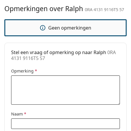
een doekje.
Opmerkingen over Ralph
Functie:
Fashion
0RA 4131 9116T5 57
Bekijk het volledige assortiment
zonnebrillen
voor
Code:
0RA 4131 9116T5 57
meer stijlen van populaire merken.
Geen opmerkingen
Stel een vraag of opmerking op naar Ralph
0RA
4131 9116T5 57
Opmerking
*
Naam
*