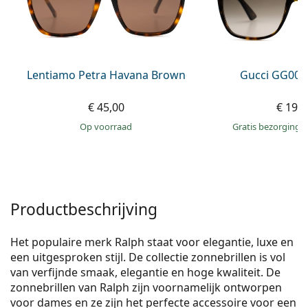
Gucci
Alle lenzenvloeistoffen
Online
Alle merken
Persol
Prada
Lentiamo Petra Havana Brown
Gucci GG002
Alle merken
€ 45,00
€ 199
op voorraad
Gratis bezorging
Productbeschrijving
Het populaire merk Ralph staat voor elegantie, luxe en
een uitgesproken stijl. De collectie zonnebrillen is vol
van verfijnde smaak, elegantie en hoge kwaliteit. De
zonnebrillen van Ralph zijn voornamelijk ontworpen
voor dames en ze zijn het perfecte accessoire voor een