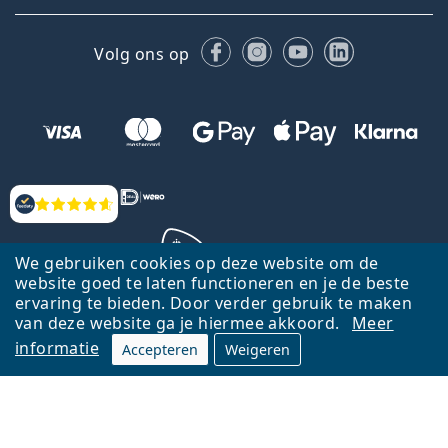
Facebook
Instagram
YouTube
LinkedIn
Volg ons op
Beoordelingen
We gebruiken cookies op deze website om de
website goed te laten functioneren en je de beste
ervaring te bieden. Door verder gebruik te maken
Terug naar de homepagina
Ga omhoog
van deze website ga je hiermee akkoord.
Meer
informatie
Accepteren
Weigeren
Lentiamo.nl is eigendom van en wordt beheerd door Lentiamo s.r.o.,
Tsjechië
Hier al 18 jaar voor jou.