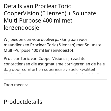
Details van Proclear Toric
CooperVision (6 lenzen) + Solunate
Multi-Purpose 400 ml met
lenzendoosje
Wij bieden een voordeelverpakking aan voor
maandlenzen Proclear Toric (6 lenzen) met Solunate
Multi-Purpose 400 ml lenzenvloeistof.
Proclear Toric
van CooperVision, zijn zachte
contactlenzen die astigmatisme corrigeren en de hele
dag door comfort en superieure visuele kwaliteit
bieden. Een uniek materiaal genaamd fosforylcholine
trekt watermoleculen aan en helpt daardoor vochtig te
Toon meer
blijven.
Solunate
is een multifunctionele lenzenvloeistof van
een Italiaanse producent die niet alleen hoge kwaliteit
Productdetails
biedt, maar ook een fijne prijs. De inhoud van 400 ml
zorgt ervoor dat je de lenzenvloeistof vijf dagen langer