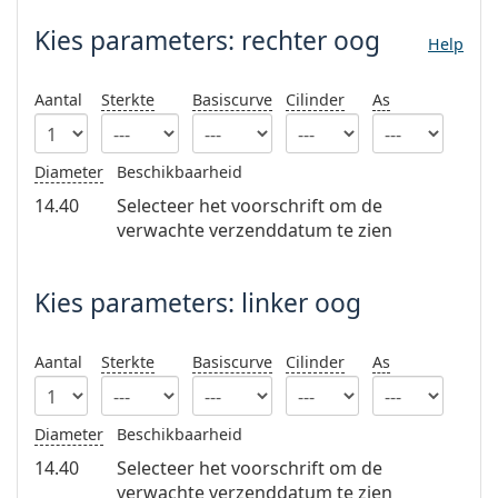
Persol
Kies parameters:
rechter oog
Help
Prada
Aantal
Sterkte
Basiscurve
Cilinder
As
Alle merken
Diameter
Beschikbaarheid
14.40
Selecteer het voorschrift om de
verwachte verzenddatum te zien
Kies parameters: linker oog
Aantal
Sterkte
Basiscurve
Cilinder
As
Diameter
Beschikbaarheid
14.40
Selecteer het voorschrift om de
verwachte verzenddatum te zien