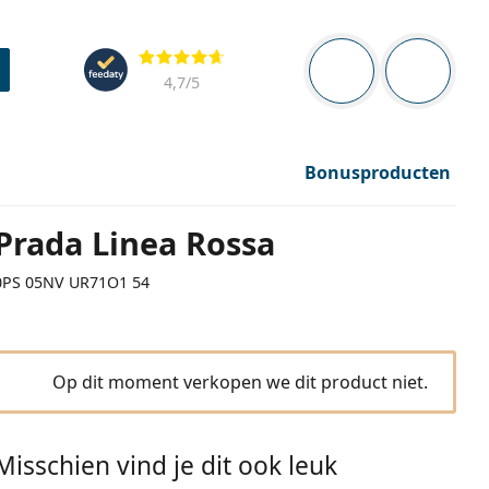
Navigatie
Beoordelingen
Je bent ingelogd
Jouw win
4,7
/5
Bonusproducten
Prada Linea Rossa
0PS 05NV UR71O1 54
Op dit moment verkopen we dit product niet.
Misschien vind je dit ook leuk