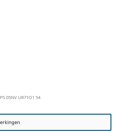
0PS 05NV UR71O1 54
erkingen