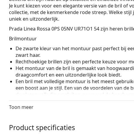
Je kunt kiezen voor een elegante versie van de bril of 
collectie, met de kenmerkende rode streep. Welke stijl j
uniek en uitzonderlijk.
Prada Linea Rossa 0PS 05NV UR71O1 54
zijn heren brill
Brilmontuur
De zwarte kleur van het montuur past perfect bij een
zwart haar.
Rechthoekige brillen zijn een perfecte keuze voor m
Het montuur van de bril is gemaakt van hoogwaardi
draagcomfort en een uitzonderlijke look biedt.
Een bril met volledige montuur is het meest gebruike
een boost aan je stijl. Een van de voordelen van de b
de glazen volledig omsluiten, en vooral de bescher
geschikt voor alle glazen, ook voor glazen met een 
Toon meer
Accessoires
Wij leveren de brillen in een originele hoes. De kle
Product specificaties
Het meegeleverde doekje is ideaal voor het reinige
modellen worden geleverd met een stoffen zakje in 