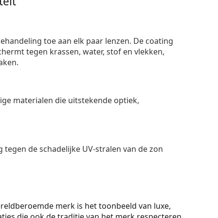
eit
ehandeling toe aan elk paar lenzen. De coating
ermt tegen krassen, water, stof en vlekken,
aken.
e materialen die uitstekende optiek,
 tegen de schadelijke UV-stralen van de zon
t wereldberoemde merk is het toonbeeld van luxe,
ties die ook de traditie van het merk respecteren.