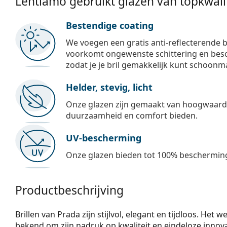
Lentiamo gebruikt glazen van topkwalit
Bestendige coating
We voegen een gratis anti-reflecterende b
voorkomt ongewenste schittering en besch
zodat je je bril gemakkelijk kunt schoonm
Helder, stevig, licht
Onze glazen zijn gemaakt van hoogwaardig
duurzaamheid en comfort bieden.
UV-bescherming
Onze glazen bieden tot 100% bescherming
Productbeschrijving
Brillen van Prada zijn stijlvol, elegant en tijdloos. He
bekend om zijn nadruk op kwaliteit en eindeloze innova