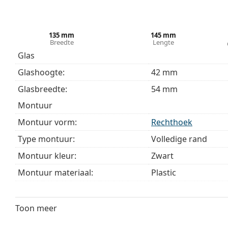
Bekijk het volledige assortiment
brillen
voor meer stijle
bij het kiezen.
135 mm
145 mm
Breedte
Lengte
Het is een medisch hulpmiddel. Lees de instructies voo
Glas
Glashoogte:
42 mm
Glasbreedte:
54 mm
montuur
Montuur vorm:
Rechthoek
Type montuur:
Volledige rand
Montuur kleur:
Zwart
Montuur materiaal:
Plastic
Maat:
M
Breedte:
135 mm
Toon meer
Lengte:
145 mm