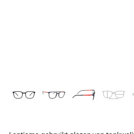
135 mm
Breedte
Glasbreed
42 mm
54 mm
Glashoogte
Glasbreedte