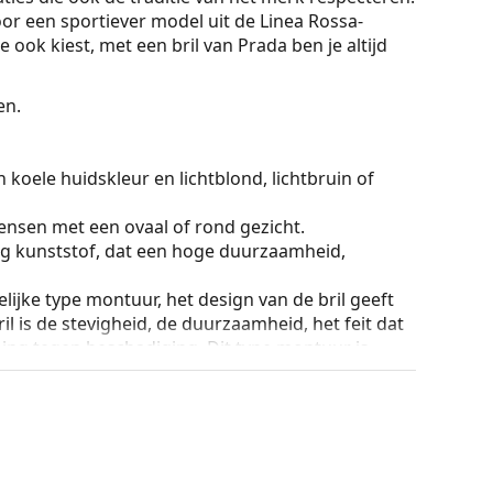
voor een sportiever model uit de Linea Rossa-
e ook kiest, met een bril van Prada ben je altijd
en.
 koele huidskleur en lichtblond, lichtbruin of
ensen met een ovaal of rond gezicht.
g kunststof, dat een hoge duurzaamheid,
lijke type montuur, het design van de bril geeft
ril is de stevigheid, de duurzaamheid, het feit dat
ming tegen beschadiging. Dit type montuur is
hogere optische sterkte.
ur van de koker en het ontwerp kunnen variëren.
n en verzorgen van zonnebrillen. Sommige
plaats van een doekje.