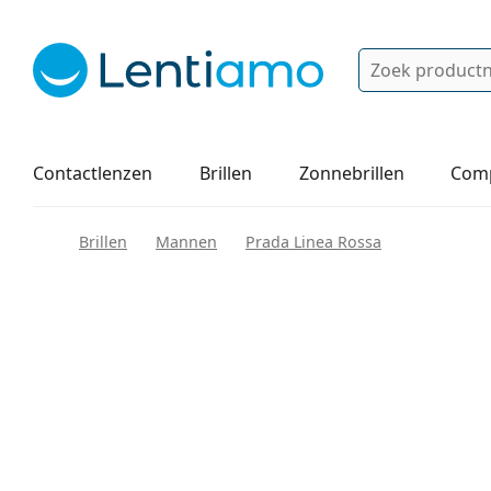
Zoek
Bestaande klant?
Navigatie menu
Lenzenvloeistoffen
Hoe bestellen
Contactlenzen
Brillen
Zonnebrillen
Comp
Brillen
Mannen
Prada Linea Rossa