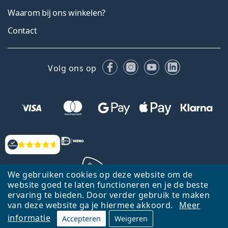
Waarom bij ons winkelen?
Contact
Facebook
Instagram
YouTube
LinkedIn
Volg ons op
Beoordelingen
We gebruiken cookies op deze website om de
website goed te laten functioneren en je de beste
ervaring te bieden. Door verder gebruik te maken
Terug naar de homepagina
Ga omhoog
van deze website ga je hiermee akkoord.
Meer
informatie
Accepteren
Weigeren
Lentiamo.nl is eigendom van en wordt beheerd door Lentiamo s.r.o.,