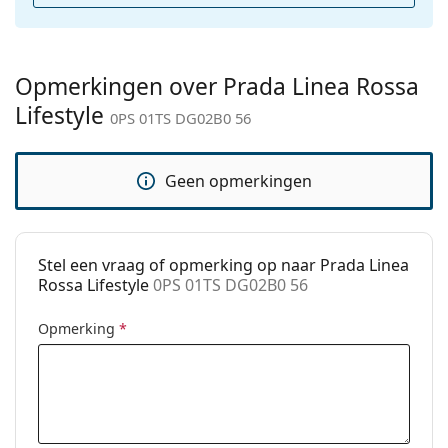
Categorie:
Zonnebrillen
Merk:
Prada Linea Rossa
Opmerkingen over Prada Linea Rossa
Functie:
Fashion
Lifestyle
0PS 01TS DG02B0 56
Code:
0PS 01TS DG02B0 56
Geen opmerkingen
Stel een vraag of opmerking op naar Prada Linea
Rossa Lifestyle
0PS 01TS DG02B0 56
Opmerking
*