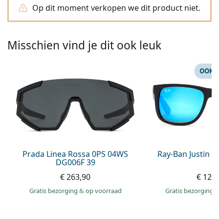
Persol
Op dit moment verkopen we dit product niet.
Prada
Misschien vind je dit ook leuk
Alle merken
OOK 
Prada Linea Rossa 0PS 04WS
Ray-Ban Justin 
DG006F 39
€ 263,90
€ 129
Gratis bezorging
&
op voorraad
Gratis bezorging