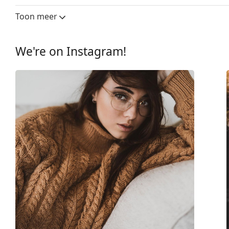
Overig
Toon meer
Geslacht:
Vrouwen
Categorie:
Brillen
We're on Instagram!
Merk:
Prada