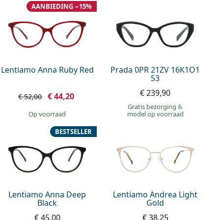
AANBIEDING −15%
Lentiamo Anna Ruby Red
Prada 0PR 21ZV 16K1O1
53
€ 239,90
€ 44,20
€ 52,00
Gratis bezorging
&
op voorraad
model op voorraad
BESTSELLER
Lentiamo Anna Deep
Lentiamo Andrea Light
Black
Gold
€ 45,00
€ 38,25