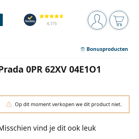
Navigatie
Beoordelingen
Je bent ingelogd
Jouw win
4,7
/5
Bonusproducten
Prada 0PR 62XV 04E1O1
Op dit moment verkopen we dit product niet.
Misschien vind je dit ook leuk