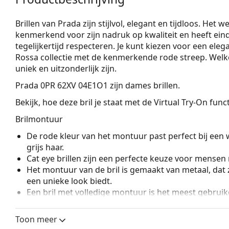
Brillen van Prada zijn stijlvol, elegant en tijdloos. Het
kenmerkend voor zijn nadruk op kwaliteit en heeft eind
tegelijkertijd respecteren. Je kunt kiezen voor een eleg
Rossa collectie met de kenmerkende rode streep. Welke sti
uniek en uitzonderlijk zijn.
Prada 0PR 62XV 04E1O1
zijn dames brillen.
Bekijk, hoe deze bril je staat met de Virtual Try-On fun
Brilmontuur
De rode kleur van het montuur past perfect bij een 
grijs haar.
Cat eye brillen zijn een perfecte keuze voor mensen
Het montuur van de bril is gemaakt van metaal, dat 
een unieke look biedt.
Een bril met volledige montuur is het meest gebruike
een boost aan je stijl. Een van de voordelen van de b
de glazen volledig omsluiten, en vooral de bescher
Toon meer
geschikt voor alle glazen, ook voor glazen met een 