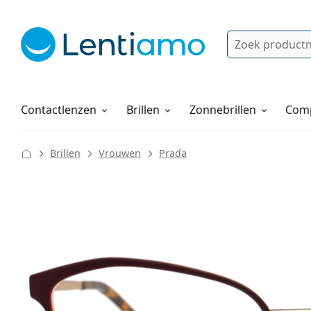
Zoek
Bestaande klant?
Navigatie menu
Lenzenvloeistoffen
Hoe bestellen
Contactlenzen
Brillen
Zonnebrillen
Comp
Brillen
Vrouwen
Prada