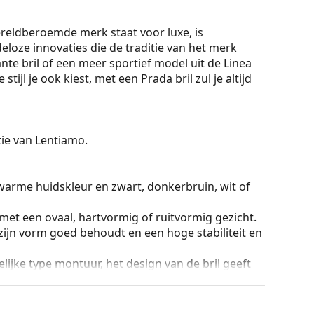
 wereldberoemde merk staat voor luxe, is
eloze innovaties die de traditie van het merk
ante bril of een meer sportief model uit de Linea
jl je ook kiest, met een Prada bril zul je altijd
ctie van Lentiamo.
warme huidskleur en zwart, donkerbruin, wit of
 met een ovaal, hartvormig of ruitvormig gezicht.
zijn vorm goed behoudt en een hoge stabiliteit en
lijke type montuur, het design van de bril geeft
ril is de stevigheid, de duurzaamheid, het feit dat
ming tegen beschadiging. Dit type montuur is
hogere optische sterkte.