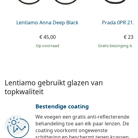
Persol
Prada
Lentiamo Anna Deep Black
Prada 0PR 21Z
Alle merken
€ 45,00
€ 239
op voorraad
Gratis bezorging
&
mo
Lentiamo gebruikt glazen van
topkwaliteit
Bestendige coating
We voegen een gratis anti-reflecterende
behandeling toe aan elk paar lenzen. De
coating voorkomt ongewenste
schittering en beschermt tegen krassen,