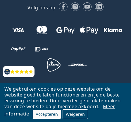
Facebook
Instagram
YouTube
LinkedIn
Volg ons op
Beoordelingen
Terug naar de homepagina
Ga omhoog
We gebruiken cookies op deze website om de
Lentiamo.nl is eigendom van en wordt beheerd door Lentiamo s.r.o.,
website goed te laten functioneren en je de beste
Tsjechië
Hier al 18 jaar voor jou.
ervaring te bieden. Door verder gebruik te maken
van deze website ga je hiermee akkoord.
Meer
informatie
Accepteren
Weigeren