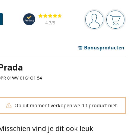
Navigatie
Beoordelingen
Je bent ingelogd
Jouw win
4,7
/5
Bonusproducten
Prada
0PR 01WV 01G1O1 54
Op dit moment verkopen we dit product niet.
Misschien vind je dit ook leuk