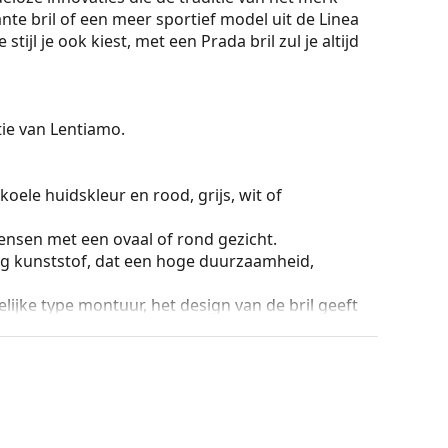
ante bril of een meer sportief model uit de Linea
jl je ook kiest, met een Prada bril zul je altijd
ctie van Lentiamo.
koele huidskleur en rood, grijs, wit of
ensen met een ovaal of rond gezicht.
g kunststof, dat een hoge duurzaamheid,
lijke type montuur, het design van de bril geeft
ril is de stevigheid, de duurzaamheid, het feit dat
ming tegen beschadiging. Dit type montuur is
hogere optische sterkte.
ur van de koker en het ontwerp kunnen variëren.