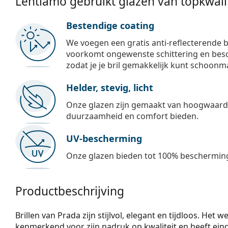
Lentiamo gebruikt glazen van topkwalit
Bestendige coating
We voegen een gratis anti-reflecterende b
voorkomt ongewenste schittering en besch
zodat je je bril gemakkelijk kunt schoonm
Helder, stevig, licht
Onze glazen zijn gemaakt van hoogwaardig
duurzaamheid en comfort bieden.
UV-bescherming
Onze glazen bieden tot 100% bescherming
Productbeschrijving
Brillen van Prada zijn stijlvol, elegant en tijdloos. Het
kenmerkend voor zijn nadruk op kwaliteit en heeft eind