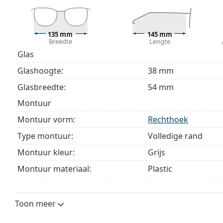
Het meegeleverde doekje is ideaal voor het reinige
modellen worden geleverd met een stoffen zakje in 
Bekijk het volledige assortiment
brillen
voor meer stijle
135 mm
145 mm
Breedte
Lengte
bij het kiezen.
Glas
Het is een medisch hulpmiddel. Lees de instructies voo
Glashoogte:
38 mm
Glasbreedte:
54 mm
montuur
Montuur vorm:
Rechthoek
Type montuur:
Volledige rand
Montuur kleur:
Grijs
Montuur materiaal:
Plastic
Maat:
M
Breedte:
135 mm
Toon meer
Lengte:
145 mm