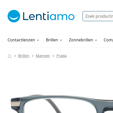
Zoek
Bestaande klant?
Navigatie menu
Lenzenvloeistoffen
Hoe bestellen
Contactlenzen
Brillen
Zonnebrillen
Comp
Brillen
Mannen
Prada