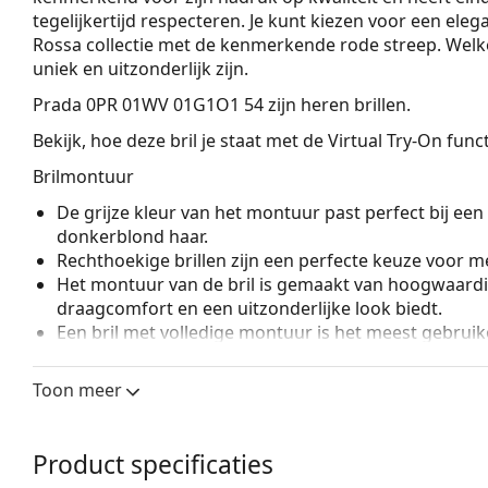
tegelijkertijd respecteren. Je kunt kiezen voor een eleg
Rossa collectie met de kenmerkende rode streep. Welke sti
uniek en uitzonderlijk zijn.
Prada 0PR 01WV 01G1O1 54
zijn heren brillen.
Bekijk, hoe deze bril je staat met de Virtual Try-On fun
Brilmontuur
De grijze kleur van het montuur past perfect bij een 
donkerblond haar.
Rechthoekige brillen zijn een perfecte keuze voor m
Het montuur van de bril is gemaakt van hoogwaardi
draagcomfort en een uitzonderlijke look biedt.
Een bril met volledige montuur is het meest gebruike
een boost aan je stijl. Een van de voordelen van de b
de glazen volledig omsluiten, en vooral de bescher
Toon meer
geschikt voor alle glazen, ook voor glazen met een 
Accessoires
Product specificaties
Wij leveren de brillen in een originele hoes. De kle