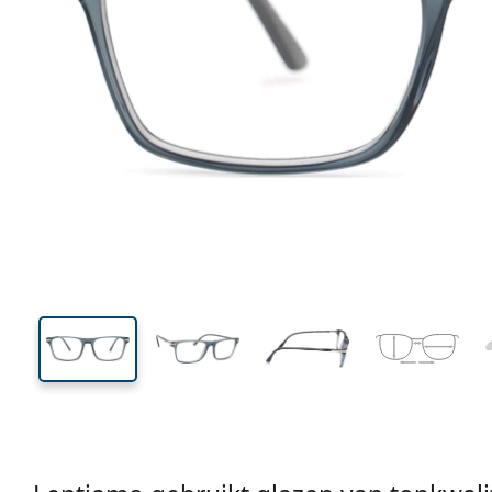
135 mm
Breedte
Glasbreed
38 mm
54 mm
Glashoogte
Glasbreedte