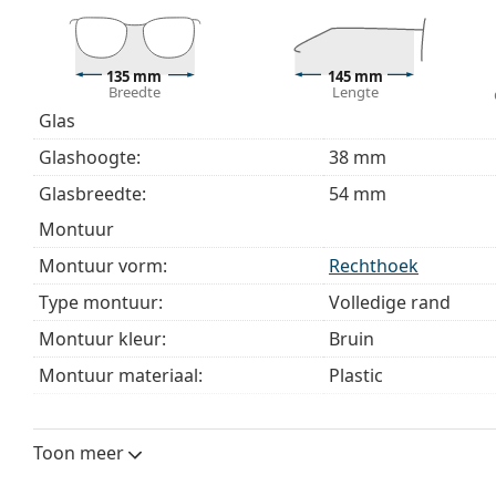
Het meegeleverde doekje is ideaal voor het reinige
modellen worden geleverd met een stoffen zakje in 
Bekijk het volledige assortiment
brillen
voor meer stijle
135 mm
145 mm
Breedte
Lengte
bij het kiezen.
Glas
Het is een medisch hulpmiddel. Lees de instructies voo
Glashoogte:
38 mm
Glasbreedte:
54 mm
montuur
Montuur vorm:
Rechthoek
Type montuur:
Volledige rand
Montuur kleur:
Bruin
Montuur materiaal:
Plastic
Maat:
M
Breedte:
135 mm
Toon meer
Lengte:
145 mm