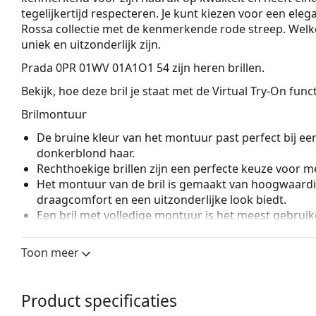
tegelijkertijd respecteren. Je kunt kiezen voor een eleg
Rossa collectie met de kenmerkende rode streep. Welke sti
uniek en uitzonderlijk zijn.
Prada 0PR 01WV 01A1O1 54
zijn heren brillen.
Bekijk, hoe deze bril je staat met de Virtual Try-On fun
Brilmontuur
De bruine kleur van het montuur past perfect bij ee
donkerblond haar.
Rechthoekige brillen zijn een perfecte keuze voor m
Het montuur van de bril is gemaakt van hoogwaardi
draagcomfort en een uitzonderlijke look biedt.
Een bril met volledige montuur is het meest gebruike
een boost aan je stijl. Een van de voordelen van de b
de glazen volledig omsluiten, en vooral de bescher
Toon meer
geschikt voor alle glazen, ook voor glazen met een 
Accessoires
Product specificaties
Wij leveren de brillen in een originele hoes. De kle