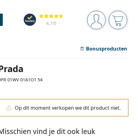
Navigatie
Beoordelingen
Je bent ingelogd
Jouw win
4,7
/5
Bonusproducten
Prada
0PR 01WV 01A1O1 54
Op dit moment verkopen we dit product niet.
Misschien vind je dit ook leuk