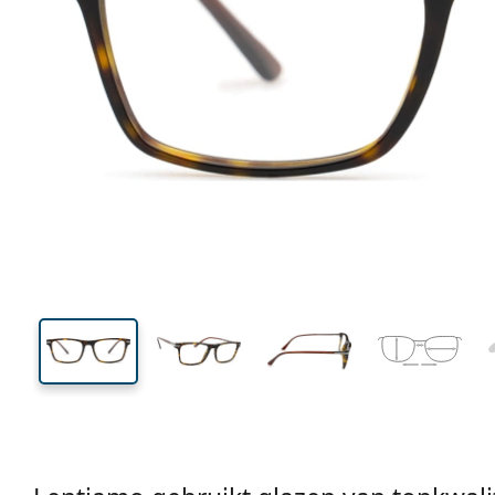
135 mm
Breedte
Glasbreed
38 mm
54 mm
Glashoogte
Glasbreedte