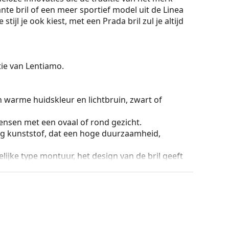
ante bril of een meer sportief model uit de Linea
jl je ook kiest, met een Prada bril zul je altijd
ctie van Lentiamo.
n warme huidskleur en lichtbruin, zwart of
ensen met een ovaal of rond gezicht.
g kunststof, dat een hoge duurzaamheid,
lijke type montuur, het design van de bril geeft
ril is de stevigheid, de duurzaamheid, het feit dat
ming tegen beschadiging. Dit type montuur is
hogere optische sterkte.
ur van de koker en het ontwerp kunnen variëren.