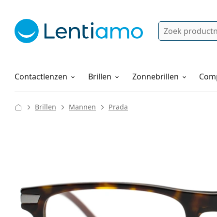
Zoek
Bestaande klant?
Navigatie menu
Lenzenvloeistoffen
Hoe bestellen
Contactlenzen
Brillen
Zonnebrillen
Comp
Brillen
Mannen
Prada