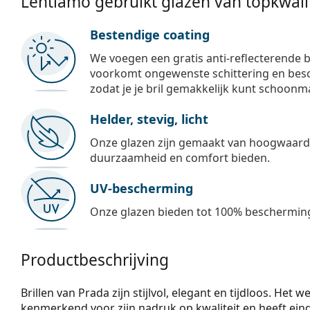
Lentiamo gebruikt glazen van topkwalit
Bestendige coating
We voegen een gratis anti-reflecterende b
voorkomt ongewenste schittering en besch
zodat je je bril gemakkelijk kunt schoonm
Helder, stevig, licht
Onze glazen zijn gemaakt van hoogwaardig
duurzaamheid en comfort bieden.
UV-bescherming
Onze glazen bieden tot 100% bescherming
Productbeschrijving
Brillen van Prada zijn stijlvol, elegant en tijdloos. Het
kenmerkend voor zijn nadruk op kwaliteit en heeft eind