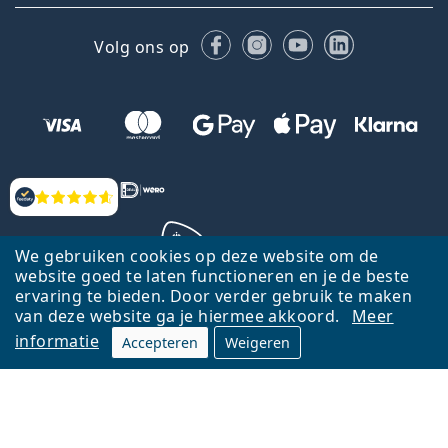
Facebook
Instagram
YouTube
LinkedIn
Volg ons op
Beoordelingen
We gebruiken cookies op deze website om de
website goed te laten functioneren en je de beste
ervaring te bieden. Door verder gebruik te maken
Terug naar de homepagina
Ga omhoog
van deze website ga je hiermee akkoord.
Meer
informatie
Accepteren
Weigeren
Lentiamo.nl is eigendom van en wordt beheerd door Lentiamo s.r.o.,
Tsjechië
Hier al 18 jaar voor jou.