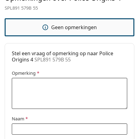
SPL891 579B 55
Code:
SPL891 579B 55
Geen opmerkingen
Stel een vraag of opmerking op naar Police
Origins 4
SPL891 579B 55
Opmerking
*
Naam
*