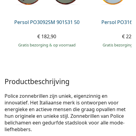
Persol
Prada
Persol PO3092SM 901531 50
Persol PO3166
Alle merken
€ 182,90
€ 228
Gratis bezorging
&
op voorraad
Gratis bezorging
Productbeschrijving
Police zonnebrillen zijn uniek, eigenzinnig en
innovatief. Het Italiaanse merk is ontworpen voor
energieke en actieve mensen die graag opvallen met
hun originele en unieke stijl. Zonnebrillen van Police
belichamen een gedurfde stadslook voor alle mode-
liefhebbers.