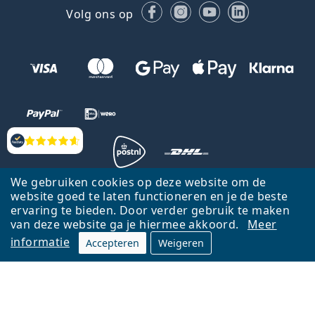
Facebook
Instagram
YouTube
LinkedIn
Volg ons op
Beoordelingen
We gebruiken cookies op deze website om de
website goed te laten functioneren en je de beste
Terug naar de homepagina
Ga omhoog
ervaring te bieden. Door verder gebruik te maken
Lentiamo.nl is eigendom van en wordt beheerd door Lentiamo s.r.o.,
van deze website ga je hiermee akkoord.
Meer
Tsjechië
Hier al 18 jaar voor jou.
informatie
Accepteren
Weigeren