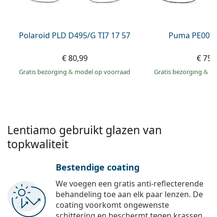
Persol
Prada
Polaroid PLD D495/G TI7 17 57
Puma PE0027
Alle merken
€ 80,99
€ 75,
Gratis bezorging
&
model op voorraad
Gratis bezorging
&
mo
Lentiamo gebruikt glazen van
topkwaliteit
Bestendige coating
We voegen een gratis anti-reflecterende
behandeling toe aan elk paar lenzen. De
coating voorkomt ongewenste
schittering en beschermt tegen krassen,