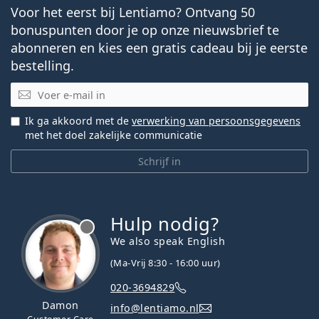
Voor het eerst bij Lentiamo? Ontvang 50
bonuspunten door je op onze nieuwsbrief te
abonneren en kies een gratis cadeau bij je eerste
bestelling.
E-mail
Ik ga akkoord met de
verwerking van persoonsgegevens
met het doel zakelijke communicatie
Schrijf in
Hulp nodig?
We also speak English
(Ma-Vrij 8:30 - 16:00 uur)
020-3694829
Damon
info@lentiamo.nl