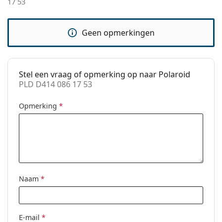
17 53
pads:
Clip-on:
No
Geen opmerkingen
accessoires
Koker:
No
Reinigingsdoekje:
Ja
Stel een vraag of opmerking op naar Polaroid
PLD D414 086 17 53
Overig
Geslacht:
Mannen
Opmerking
*
Categorie:
Brillen
Merk:
Polaroid
Code:
PLD D414 086 17 53
Naam
*
E-mail
*