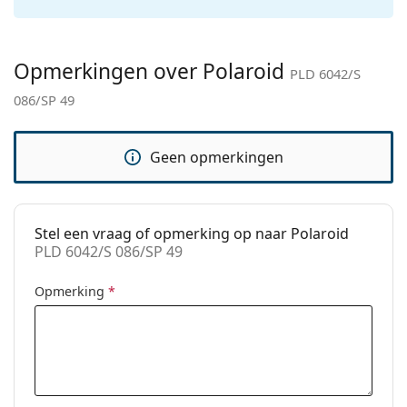
Categorie:
Zonnebrillen
Merk:
Polaroid
Opmerkingen over Polaroid
Functie:
Fashion
PLD 6042/S
086/SP 49
Code:
PLD 6042/S 086/SP 49
Voorschrift
Ja
beschikbaar:
Geen opmerkingen
Stel een vraag of opmerking op naar Polaroid
PLD 6042/S 086/SP 49
Opmerking
*