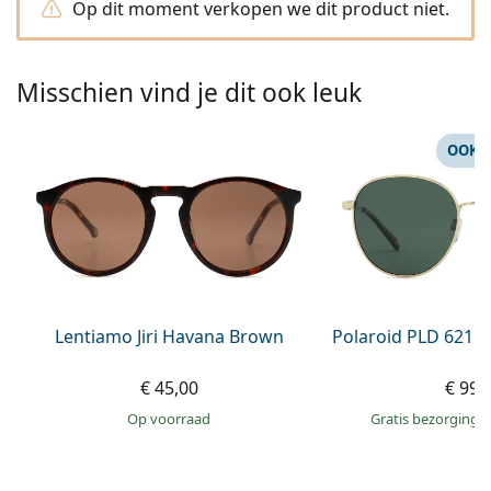
Op dit moment verkopen we dit product niet.
Persol
Prada
Misschien vind je dit ook leuk
Alle merken
OOK 
Lentiamo Jiri Havana Brown
Polaroid PLD 6215
€ 45,00
€ 99,
op voorraad
Gratis bezorging