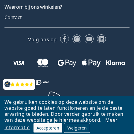
Waarom bij ons winkelen?
Contact
Facebook
Instagram
YouTube
LinkedIn
Volg ons op
Beoordelingen
We gebruiken cookies op deze website om de
website goed te laten functioneren en je de beste
ervaring te bieden. Door verder gebruik te maken
Terug naar de homepagina
Ga omhoog
van deze website ga je hiermee akkoord.
Meer
informatie
Accepteren
Weigeren
Lentiamo.nl is eigendom van en wordt beheerd door Lentiamo s.r.o.,
Tsjechië
Hier al 18 jaar voor jou.